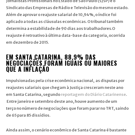
Jornalistas Profissionais no Estado de São Paulo (SJSP) e o
Sindicato das Empresas de Rádio e Televisão do mesmo estado.
Além de aprovar o reajuste salarial de 10,94%, o índice foi
aplicado a todas as cláusulas econômicas. O tribunal também
determina a estabilidade de 90 dias aos trabalhadores.O
reajuste é retroativo à última data-base da categoria, ocorrida
em dezembro de 2015.
EM SANTA CATARINA, 88,9% DAS
NEGOCIAÇÕES FORAM IGUAIS OU MAIORES
QUE A INFLAÇÃO
Impulsionadas pela crise econômica nacional, as disputas por
reajustes salariais que chegam à Justiça cresceram neste ano
em Santa Catarina, segundo
reportagem do Diário Catarinense
.
Entre janeiro e setembro deste ano, houve aumento de um
terço no número de negociações que foram parar no TRT, saindo
de 65 para 85 dissídios.
Ainda assim, o cenário econômico de Santa Catarina é bastante