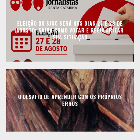
ELEIÇÃO DO SJSC SERÁ NOS DIAS 27 E 28 DE
AGOSTO; SAIBA COMO VOTAR E REGULARIZAR
SUA SITUAÇÃO
O DESAFIO DE APRENDER COM OS PRÓPRIOS
ERROS