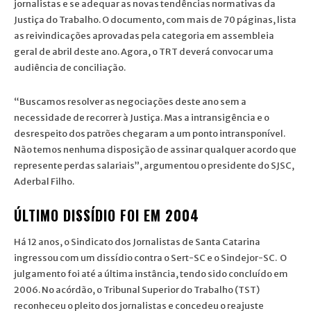
jornalistas e se adequar as novas tendências normativas da
Justiça do Trabalho. O documento, com mais de 70 páginas, lista
as reivindicações aprovadas pela categoria em assembleia
geral de abril deste ano. Agora, o TRT deverá convocar uma
audiência de conciliação.
“Buscamos resolver as negociações deste ano sem a
necessidade de recorrer à Justiça. Mas a intransigência e o
desrespeito dos patrões chegaram a um ponto intransponível.
Não temos nenhuma disposição de assinar qualquer acordo que
represente perdas salariais”, argumentou o presidente do SJSC,
Aderbal Filho.
ÚLTIMO DISSÍDIO FOI EM 2004
Há 12 anos, o Sindicato dos Jornalistas de Santa Catarina
ingressou com um dissídio contra o Sert-SC e o Sindejor-SC. O
julgamento foi até a última instância, tendo sido concluído em
2006. No acórdão, o Tribunal Superior do Trabalho (TST)
reconheceu o pleito dos jornalistas e concedeu o reajuste