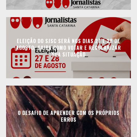
ELEIÇÃO DO SJSC SERÁ NOS DIAS 27 E 28 DE
AGOSTO; SAIBA COMO VOTAR E REGULARIZAR
SUA SITUAÇÃO
O DESAFIO DE APRENDER COM OS PRÓPRIOS
ERROS