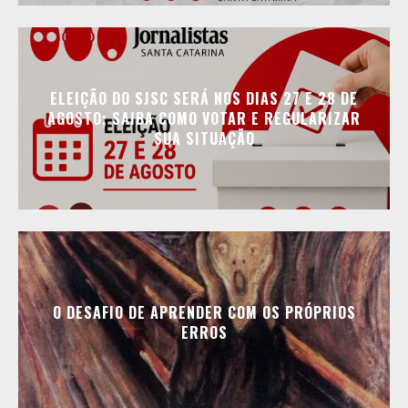
ELEIÇÃO DO SJSC SERÁ NOS DIAS 27 E 28 DE
AGOSTO; SAIBA COMO VOTAR E REGULARIZAR
SUA SITUAÇÃO
O DESAFIO DE APRENDER COM OS PRÓPRIOS
ERROS