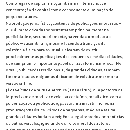
Como regra do capitalismo, também na internet houve
concentração de capital com a consequente eliminação de
pequenos atores.
Na produção jornalística, centenas de publicações impressas –
que durante décadas se sustentaram principalmente na
publicidade e, secundariamente, na venda do produto ao
público – sucumbiram, mesmo fazendo a transição da
existência física para a virtual. Deixaram de existir
principalmente as publicações das pequenas e médias cidades,
que cumpriam o importante papel de fazer Jornalismo local. No
Brasil, publicações tradicionais, de grandes cidades, também
foram afetadas e algumas deixaram de existir até mesmo na
versão on line.
Já os veículos de mídia eletrônica (TVs e rádio), que por força de
lei precisam de produzir e veicular conteúdo jornalístico, com a
pulverização da publicidade, passaram a investir menos na
produção jornalística. Rádios de pequenas, médias e até de
grandes cidades burlam a exigência legal reproduzindo notícias
de outros veículos, ignorando o direito moral dos autores.