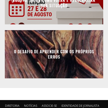
AGOSTO; SAIBA COMO VOTAR E REGULARIZAR
SUA SITUAÇÃO
O DESAFIO DE APRENDER COM OS PRÓPRIOS
ERROS
DIRETORIA
NOTÍCIAS
ASSOCIE-SE
IDENTIDADE DE JORNALISTA