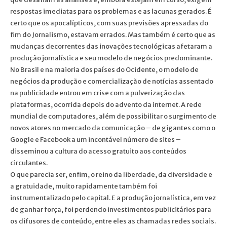
respostas imediatas para os problemas e as lacunas gerados. É
certo que os apocalípticos, com suas previsões apressadas do
fim do Jornalismo, estavam errados. Mas também é certo que as
mudanças decorrentes das inovações tecnológicas afetaram a
produção jornalística e seu modelo de negócios predominante.
No Brasil e na maioria dos países do Ocidente, o modelo de
negócios da produção e comercialização de notícias assentado
na publicidade entrou em crise com a pulverização das
plataformas, ocorrida depois do advento da internet. A rede
mundial de computadores, além de possibilitar o surgimento de
novos atores no mercado da comunicação – de gigantes como o
Google e Facebook a um incontável número de sites –
disseminou a cultura do acesso gratuito aos conteúdos
circulantes.
O que parecia ser, enfim, o reino da liberdade, da diversidade e
a gratuidade, muito rapidamente também foi
instrumentalizado pelo capital. E a produção jornalística, em vez
de ganhar força, foi perdendo investimentos publicitários para
os difusores de conteúdo, entre eles as chamadas redes sociais.