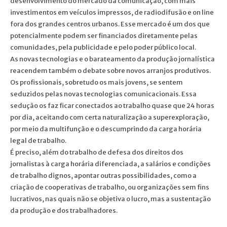
desenvolvimento do mercado da comunicação, com mais
investimentos em veículos impressos, de radiodifusão e on line
fora dos grandes centros urbanos. Esse mercado é um dos que
potencialmente podem ser financiados diretamente pelas
comunidades, pela publicidade e pelo poder público local.
As novas tecnologias e o barateamento da produção jornalística
reacendem também o debate sobre novos arranjos produtivos.
Os profissionais, sobretudo os mais jovens, se sentem
seduzidos pelas novas tecnologias comunicacionais. Essa
sedução os faz ficar conectados ao trabalho quase que 24 horas
por dia, aceitando com certa naturalização a superexploração,
por meio da multifunção e o descumprindo da carga horária
legal de trabalho.
É preciso, além do trabalho de defesa dos direitos dos
jornalistas à carga horária diferenciada, a salários e condições
de trabalho dignos, apontar outras possibilidades, como a
criação de cooperativas de trabalho, ou organizações sem fins
lucrativos, nas quais não se objetiva o lucro, mas a sustentação
da produção e dos trabalhadores.