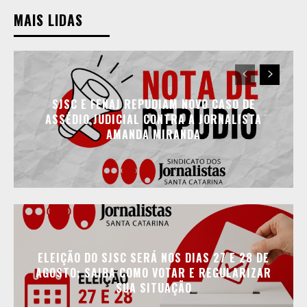
MAIS LIDAS
SJSC E FENAJ REPUDIAM NOVO CASO DE
ASSÉDIO JUDICIAL CONTRA A JORNALISTA
AMANDA MIRANDA
ELEIÇÃO DO SJSC SERÁ NOS DIAS 27 E 28 DE
AGOSTO; SAIBA COMO VOTAR E REGULARIZAR
SUA SITUAÇÃO