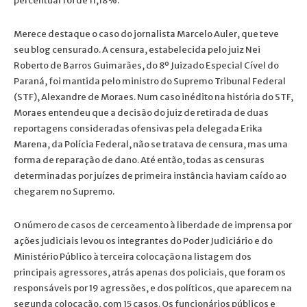
percentual foi de 11,18%.
Merece destaque o caso do jornalista Marcelo Auler, que teve
seu blog censurado. A censura, estabelecida pelo juiz Nei
Roberto de Barros Guimarães, do 8º Juizado Especial Cível do
Paraná, foi mantida pelo ministro do Supremo Tribunal Federal
(STF), Alexandre de Moraes. Num caso inédito na história do STF,
Moraes entendeu que a decisão do juiz de retirada de duas
reportagens consideradas ofensivas pela delegada Erika
Marena, da Polícia Federal, não se tratava de censura, mas uma
forma de reparação de dano. Até então, todas as censuras
determinadas por juízes de primeira instância haviam caído ao
chegarem no Supremo.
O número de casos de cerceamento à liberdade de imprensa por
ações judiciais levou os integrantes do Poder Judiciário e do
Ministério Público à terceira colocação na listagem dos
principais agressores, atrás apenas dos policiais, que foram os
responsáveis por 19 agressões, e dos políticos, que aparecem na
segunda colocação, com 15 casos. Os funcionários públicos e