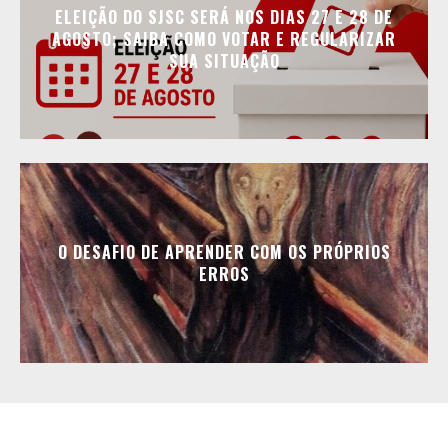
ELEIÇÃO DO SJSC SERÁ NOS DIAS 27 E 28 DE
AGOSTO; SAIBA COMO VOTAR E REGULARIZAR
SUA SITUAÇÃO
O DESAFIO DE APRENDER COM OS PRÓPRIOS
ERROS