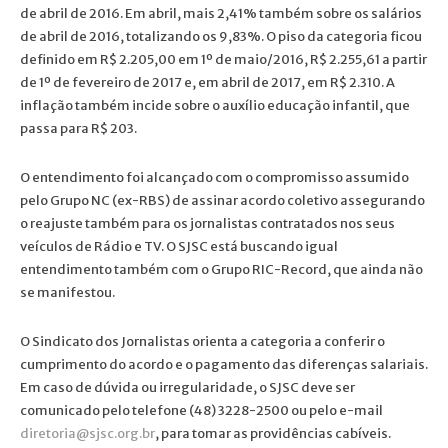
de abril de 2016. Em abril, mais 2,41% também sobre os salários
de abril de 2016, totalizando os 9,83%. O piso da categoria ficou
definido em R$ 2.205,00 em 1º de maio/2016, R$ 2.255,61 a partir
de 1º de fevereiro de 2017 e, em abril de 2017, em R$ 2.310. A
inflação também incide sobre o auxílio educação infantil, que
passa para R$ 203.
O entendimento foi alcançado com o compromisso assumido
pelo Grupo NC (ex-RBS) de assinar acordo coletivo assegurando
o reajuste também para os jornalistas contratados nos seus
veículos de Rádio e TV. O SJSC está buscando igual
entendimento também com o Grupo RIC-Record, que ainda não
se manifestou.
O Sindicato dos Jornalistas orienta a categoria a conferir o
cumprimento do acordo e o pagamento das diferenças salariais.
Em caso de dúvida ou irregularidade, o SJSC deve ser
comunicado pelo telefone (48) 3228-2500 ou pelo e-mail
diretoria@sjsc.org.br
, para tomar as providências cabíveis.