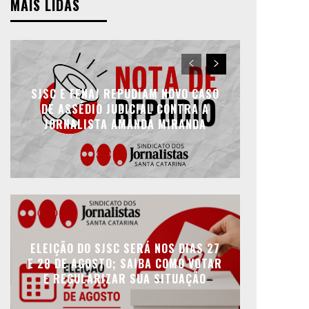
MAIS LIDAS
SJSC E FENAJ REPUDIAM NOVO CASO
DE ASSÉDIO JUDICIAL CONTRA A
JORNALISTA AMANDA MIRANDA
ELEIÇÃO DO SJSC SERÁ NOS DIAS 27
E 28 DE AGOSTO; SAIBA COMO VOTAR
E REGULARIZAR SUA SITUAÇÃO