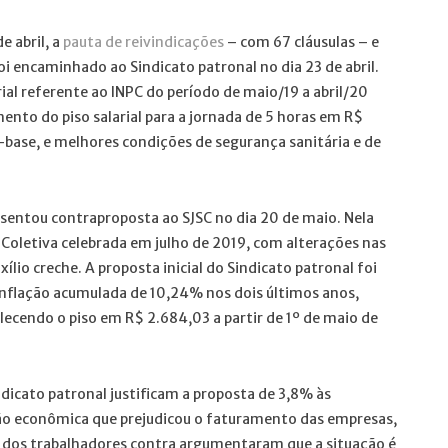
e abril, a
pauta de reivindicações
– com 67 cláusulas – e
foi encaminhado ao Sindicato patronal no dia 23 de abril.
ial referente ao INPC do período de maio/19 a abril/20
ento do piso salarial para a jornada de 5 horas em R$
base, e melhores condições de segurança sanitária e de
resentou contraproposta ao SJSC no dia 20 de maio. Nela
oletiva celebrada em julho de 2019, com alterações nas
auxílio creche. A proposta inicial do Sindicato patronal foi
inflação acumulada de 10,24% nos dois últimos anos,
elecendo o piso em R$ 2.684,03 a partir de 1º de maio de
ndicato patronal justificam a proposta de 3,8% às
ão econômica que prejudicou o faturamento das empresas,
es dos trabalhadores contra argumentaram que a situação é