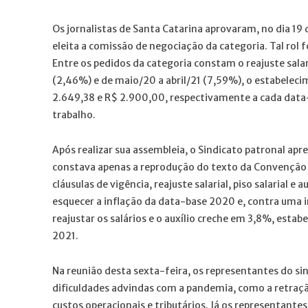
Os jornalistas de Santa Catarina aprovaram, no dia 19 d
eleita a comissão de negociação da categoria. Tal rol 
Entre os pedidos da categoria constam o reajuste salar
(2,46%) e de maio/20 a abril/21 (7,59%), o estabelecim
2.649,38 e R$ 2.900,00, respectivamente a cada data-
trabalho.
Após realizar sua assembleia, o Sindicato patronal ap
constava apenas a reprodução do texto da Convenção C
cláusulas de vigência, reajuste salarial, piso salarial e 
esquecer a inflação da data-base 2020 e, contra uma 
reajustar os salários e o auxílio creche em 3,8%, estab
2021.
Na reunião desta sexta-feira, os representantes do si
dificuldades advindas com a pandemia, como a retraç
custos operacionais e tributários. Já os representant