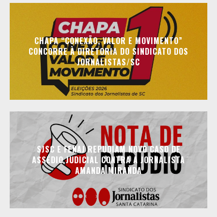
CHAPA “CONEXÃO, VALOR E MOVIMENTO”
CONCORRE À DIRETORIA DO SINDICATO DOS
JORNALISTAS/SC
SJSC E FENAJ REPUDIAM NOVO CASO DE
ASSÉDIO JUDICIAL CONTRA A JORNALISTA
AMANDA MIRANDA