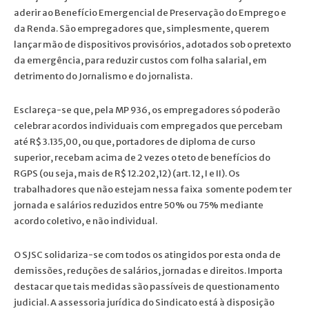
aderir ao Benefício Emergencial de Preservação do Emprego e
da Renda. São empregadores que, simplesmente, querem
lançar mão de dispositivos provisórios, adotados sob o pretexto
da emergência, para reduzir custos com folha salarial, em
detrimento do Jornalismo e do jornalista.
Esclareça-se que, pela MP 936, os empregadores só poderão
celebrar acordos individuais com empregados que percebam
até R$ 3.135,00, ou que, portadores de diploma de curso
superior, recebam acima de 2 vezes o teto de benefícios do
RGPS (ou seja, mais de R$ 12.202,12) (art. 12, I e II). Os
trabalhadores que não estejam nessa faixa somente podem ter
jornada e salários reduzidos entre 50% ou 75% mediante
acordo coletivo, e não individual.
O SJSC solidariza-se com todos os atingidos por esta onda de
demissões, reduções de salários, jornadas e direitos. Importa
destacar que tais medidas são passíveis de questionamento
judicial. A assessoria jurídica do Sindicato está à disposição