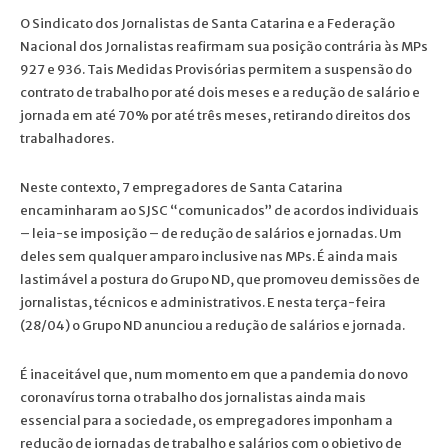
O Sindicato dos Jornalistas de Santa Catarina e a Federação
Nacional dos Jornalistas reafirmam sua posição contrária às MPs
927 e 936. Tais Medidas Provisórias permitem a suspensão do
contrato de trabalho por até dois meses e a redução de salário e
jornada em até 70% por até três meses, retirando direitos dos
trabalhadores.
Neste contexto, 7 empregadores de Santa Catarina
encaminharam ao SJSC “comunicados” de acordos individuais
– leia-se imposição – de redução de salários e jornadas. Um
deles sem qualquer amparo inclusive nas MPs. É ainda mais
lastimável a postura do Grupo ND, que promoveu demissões de
jornalistas, técnicos e administrativos. E nesta terça-feira
(28/04) o Grupo ND anunciou a redução de salários e jornada.
É inaceitável que, num momento em que a pandemia do novo
coronavírus torna o trabalho dos jornalistas ainda mais
essencial para a sociedade, os empregadores imponham a
redução de jornadas de trabalho e salários com o objetivo de