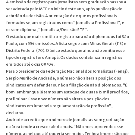
A emissão de registro para jornalistas sem graduação passou a
ser adotada pelo MTE no início deste ano, após publicação do
acórdão da decisão. A orientação é de que os profissionais
formados sejam registrados como “Jornalista Profissional”, e
os sem diploma, “Jornalista/Decisão STF”.
O estado que mais emitiu o registro para não diplomados foi São
Paulo, com 554 emissões. A lista segue com Minas Gerais (113) e
Distrito Federal (70). O único estado que ainda não emitiu esse
tipo de registro foi o Amapá. Os dados contabilizam registros
emitidos até o dia 09/04.
Para o presidente da Federação Nacional dos Jornalistas (Fenaj),
Sérgio Murilo de Andrade, o número não altera a posição dos
sindicatos em defender ou não a filiação de não diplomados. “É
bom lembrar que já temos um estoque de quase 15 mil precários,
por liminar. Esse novo número não altera a posição dos
sindicatos em lutar pela regulamentação da profissão”,
declarou.
Andrade acredita que o número de jornalistas sem graduação
na área tende a crescer ainda mais. “Não me surpreende esse
número, achei que até poderia ser maior. Tenho a impressão que