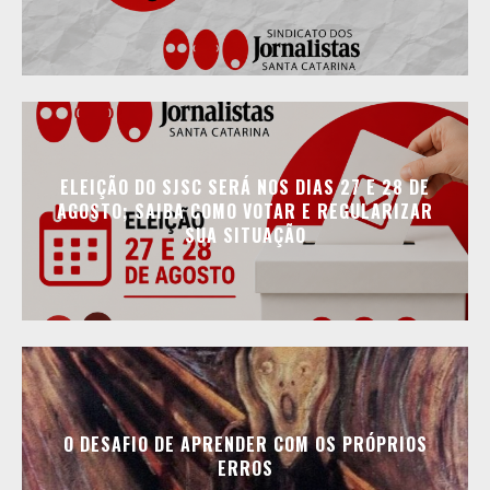
ELEIÇÃO DO SJSC SERÁ NOS DIAS 27 E 28 DE
AGOSTO; SAIBA COMO VOTAR E REGULARIZAR
SUA SITUAÇÃO
O DESAFIO DE APRENDER COM OS PRÓPRIOS
ERROS