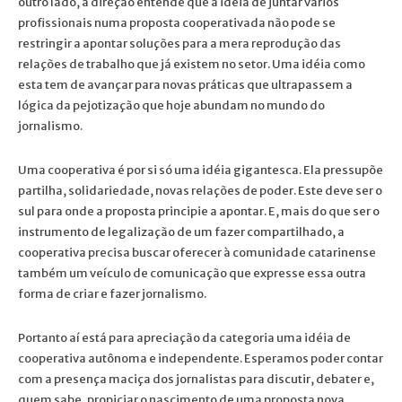
outro lado, a direção entende que a idéia de juntar vários
profissionais numa proposta cooperativada não pode se
restringir a apontar soluções para a mera reprodução das
relações de trabalho que já existem no setor. Uma idéia como
esta tem de avançar para novas práticas que ultrapassem a
lógica da pejotização que hoje abundam no mundo do
jornalismo.
Uma cooperativa é por si só uma idéia gigantesca. Ela pressupõe
partilha, solidariedade, novas relações de poder. Este deve ser o
sul para onde a proposta principie a apontar. E, mais do que ser o
instrumento de legalização de um fazer compartilhado, a
cooperativa precisa buscar oferecer à comunidade catarinense
também um veículo de comunicação que expresse essa outra
forma de criar e fazer jornalismo.
Portanto aí está para apreciação da categoria uma idéia de
cooperativa autônoma e independente. Esperamos poder contar
com a presença maciça dos jornalistas para discutir, debater e,
quem sabe, propiciar o nascimento de uma proposta nova,