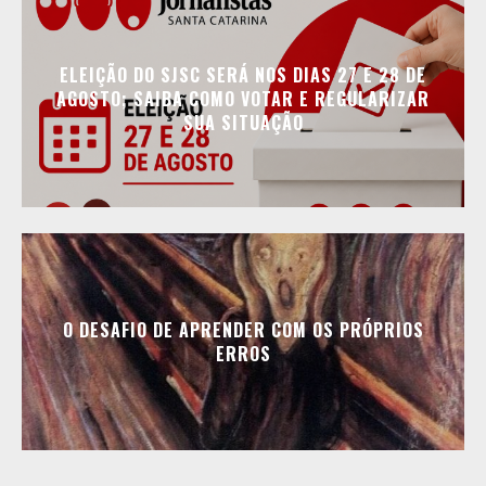
ELEIÇÃO DO SJSC SERÁ NOS DIAS 27 E 28 DE
AGOSTO; SAIBA COMO VOTAR E REGULARIZAR
SUA SITUAÇÃO
O DESAFIO DE APRENDER COM OS PRÓPRIOS
ERROS