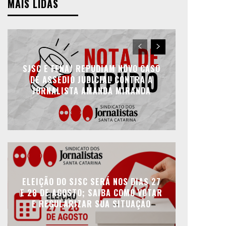
MAIS LIDAS
SJSC E FENAJ REPUDIAM NOVO CASO
DE ASSÉDIO JUDICIAL CONTRA A
JORNALISTA AMANDA MIRANDA
ELEIÇÃO DO SJSC SERÁ NOS DIAS 27
E 28 DE AGOSTO; SAIBA COMO VOTAR
E REGULARIZAR SUA SITUAÇÃO