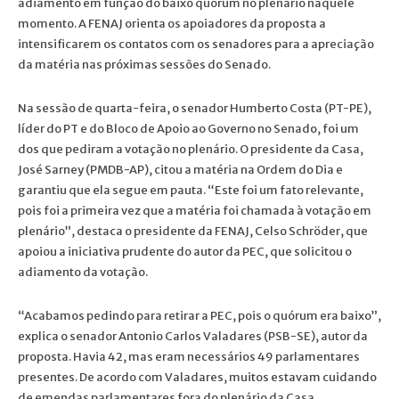
adiamento em função do baixo quórum no plenário naquele
momento. A FENAJ orienta os apoiadores da proposta a
intensificarem os contatos com os senadores para a apreciação
da matéria nas próximas sessões do Senado.
Na sessão de quarta-feira, o senador Humberto Costa (PT-PE),
líder do PT e do Bloco de Apoio ao Governo no Senado, foi um
dos que pediram a votação no plenário. O presidente da Casa,
José Sarney (PMDB-AP), citou a matéria na Ordem do Dia e
garantiu que ela segue em pauta. “Este foi um fato relevante,
pois foi a primeira vez que a matéria foi chamada à votação em
plenário”, destaca o presidente da FENAJ, Celso Schröder, que
apoiou a iniciativa prudente do autor da PEC, que solicitou o
adiamento da votação.
“Acabamos pedindo para retirar a PEC, pois o quórum era baixo”,
explica o senador Antonio Carlos Valadares (PSB-SE), autor da
proposta. Havia 42, mas eram necessários 49 parlamentares
presentes. De acordo com Valadares, muitos estavam cuidando
de emendas parlamentares fora do plenário da Casa.