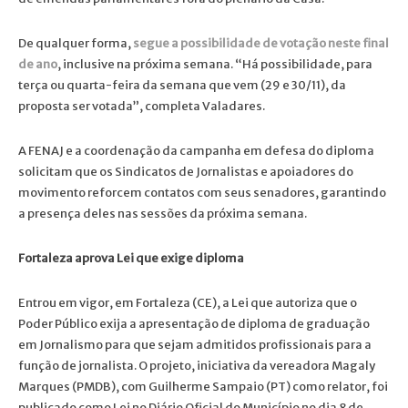
De qualquer forma,
segue a possibilidade de votação neste final
de ano
, inclusive na próxima semana. “Há possibilidade, para
terça ou quarta-feira da semana que vem (29 e 30/11), da
proposta ser votada”, completa Valadares.
A FENAJ e a coordenação da campanha em defesa do diploma
solicitam que os Sindicatos de Jornalistas e apoiadores do
movimento reforcem contatos com seus senadores, garantindo
a presença deles nas sessões da próxima semana.
Fortaleza aprova Lei que exige diploma
Entrou em vigor, em Fortaleza (CE), a Lei que autoriza que o
Poder Público exija a apresentação de diploma de graduação
em Jornalismo para que sejam admitidos profissionais para a
função de jornalista. O projeto, iniciativa da vereadora Magaly
Marques (PMDB), com Guilherme Sampaio (PT) como relator, foi
publicado como Lei no Diário Oficial do Município no dia 8 de