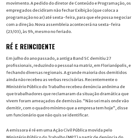
movimento. A pedido do diretor de Conteúdo e Programação, os
empregados decidiram não fechar Exibição (que coloca a
programação no ar) até sexta-feira, para que ele possa negociar
com a direção. Nova assembleia acontecerá na sexta-feira
(23/03), às 9h, mesmo no feriado.
RÉ E REINCIDENTE
Em julho do ano passado, a antiga Band SC demitiu 27
profissionais, reduzindo o pessoal na matriz, em Florianópolis, e
fechando diversas regionais. A grande maioria dos demitidos
ainda não recebeu as verbas rescisórias. Recentemente o
Ministério Público do Trabalho recebeu denúncia anônima de
que trabalhadores que reclamaram da situação dramática que
vivem foram ameaçados de demissão. “Não sei mais onde vão
demitir, com o quadro mínimo que a empresa tem hoje”, disse
um funcionário que não quis se identificar.
A emissora é ré em uma Ação Civil Pública movida pelo
Ministério Público do Trabalho (MPT) a partir de denúncia do