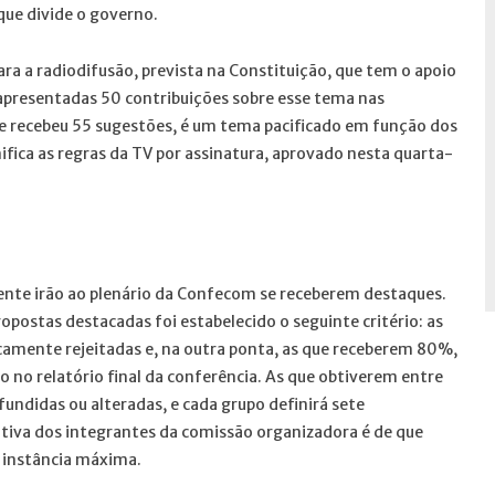
ue divide o governo.
ra a radiodifusão, prevista na Constituição, que tem o apoio
presentadas 50 contribuições sobre esse tema nas
ue recebeu 55 sugestões, é um tema pacificado em função dos
fica as regras da TV por assinatura, aprovado nesta quarta-
ente irão ao plenário da Confecom se receberem destaques.
opostas destacadas foi estabelecido o seguinte critério: as
mente rejeitadas e, na outra ponta, as que receberem 80%,
 no relatório final da conferência. As que obtiverem entre
undidas ou alteradas, e cada grupo definirá sete
ctativa dos integrantes da comissão organizadora é de que
a instância máxima.