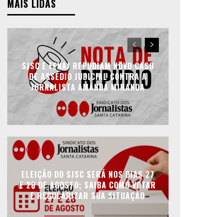
MAIS LIDAS
SJSC E FENAJ REPUDIAM NOVO CASO
DE ASSÉDIO JUDICIAL CONTRA A
JORNALISTA AMANDA MIRANDA
ELEIÇÃO DO SJSC SERÁ NOS DIAS 27
E 28 DE AGOSTO; SAIBA COMO VOTAR
E REGULARIZAR SUA SITUAÇÃO