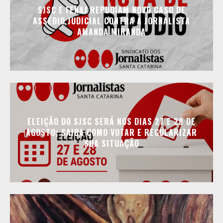
SJSC E FENAJ REPUDIAM NOVO CASO DE
ASSÉDIO JUDICIAL CONTRA A JORNALISTA
AMANDA MIRANDA
ELEIÇÃO DO SJSC SERÁ NOS DIAS 27 E 28 DE
AGOSTO; SAIBA COMO VOTAR E REGULARIZAR
SUA SITUAÇÃO