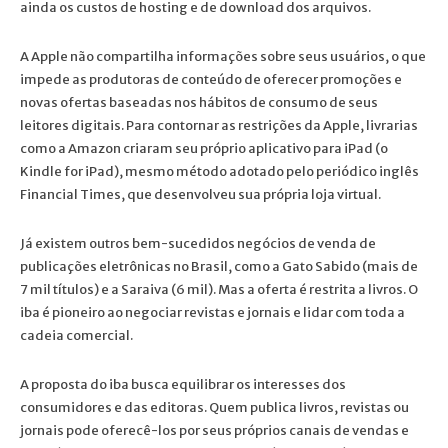
ainda os custos de hosting e de download dos arquivos.
A Apple não compartilha informações sobre seus usuários, o que
impede as produtoras de conteúdo de oferecer promoções e
novas ofertas baseadas nos hábitos de consumo de seus
leitores digitais. Para contornar as restrições da Apple, livrarias
como a Amazon criaram seu próprio aplicativo para iPad (o
Kindle for iPad), mesmo método adotado pelo periódico inglês
Financial Times, que desenvolveu sua própria loja virtual.
Já existem outros bem-sucedidos negócios de venda de
publicações eletrônicas no Brasil, como a Gato Sabido (mais de
7 mil títulos) e a Saraiva (6 mil). Mas a oferta é restrita a livros. O
iba é pioneiro ao negociar revistas e jornais e lidar com toda a
cadeia comercial.
A proposta do iba busca equilibrar os interesses dos
consumidores e das editoras. Quem publica livros, revistas ou
jornais pode oferecê-los por seus próprios canais de vendas e