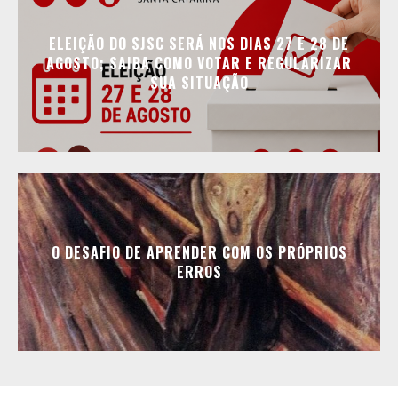
ELEIÇÃO DO SJSC SERÁ NOS DIAS 27 E 28 DE
AGOSTO; SAIBA COMO VOTAR E REGULARIZAR
SUA SITUAÇÃO
O DESAFIO DE APRENDER COM OS PRÓPRIOS
ERROS