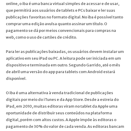
online, o iba é uma banca virtual simples de acessar e de usar,
que permitirá aos usuários de tablets e PCs baixar e ler suas
publicações favoritas no formato digital. No iba é possível tanto
comprar uma edição avulsa quanto assinar um título. O
pagamento se dá por meios convencionais para compras na
web, como o uso de cartões de crédito.
Para ler as publicações baixadas, os usuários devem instalar um
aplicativo em seu iPad ou PC. A leitura pode ser iniciada em um
dispositivo e terminada em outro. Segundo Garrido, até o mês
de abril uma versão do app para tablets com Android estará
disponível.
O iba é uma alternativa à venda tradicional de publicações
digitais por meio do iTunes e da App Store. Desde a estreia do
iPad, em 2010, muitas editoras viram no tablet da Apple uma
oportunidade de distribuir seus conteúdos na plataforma
digital, porém com altos custos. A Apple impõe às editoras o
pagamento de 30% do valor de cada venda. As editoras bancam