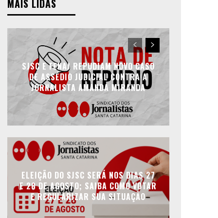
MAIS LIDAS
SJSC E FENAJ REPUDIAM NOVO CASO
DE ASSÉDIO JUDICIAL CONTRA A
JORNALISTA AMANDA MIRANDA
ELEIÇÃO DO SJSC SERÁ NOS DIAS 27
E 28 DE AGOSTO; SAIBA COMO VOTAR
E REGULARIZAR SUA SITUAÇÃO