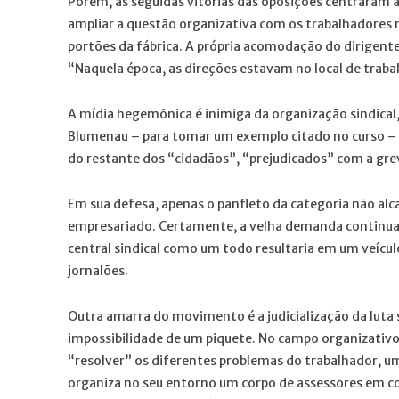
Porém, as seguidas vitórias das oposições centraram a
ampliar a questão organizativa com os trabalhadores n
portões da fábrica. A própria acomodação do dirigent
“Naquela época, as direções estavam no local de trab
A mídia hegemônica é inimiga da organização sindical
Blumenau – para tomar um exemplo citado no curso – 
do restante dos “cidadãos”, “prejudicados” com a gre
Em sua defesa, apenas o panfleto da categoria não alc
empresariado. Certamente, a velha demanda continua:
central sindical como um todo resultaria em um veícu
jornalões.
Outra amarra do movimento é a judicialização da luta 
impossibilidade de um piquete. No campo organizativo,
“resolver” os diferentes problemas do trabalhador, uma
organiza no seu entorno um corpo de assessores em com