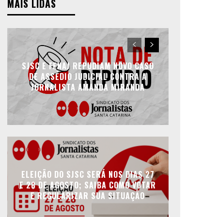
MAIS LIDAS
SJSC E FENAJ REPUDIAM NOVO CASO
DE ASSÉDIO JUDICIAL CONTRA A
JORNALISTA AMANDA MIRANDA
ELEIÇÃO DO SJSC SERÁ NOS DIAS 27
E 28 DE AGOSTO; SAIBA COMO VOTAR
E REGULARIZAR SUA SITUAÇÃO