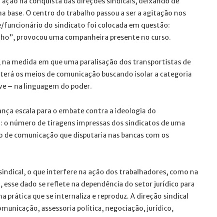
 ação na conquista das direções sindicais, deixando de
a base. O centro do trabalho passou a ser a agitação nos
e/funcionário do sindicato foi colocada em questão:
alho”, provocou uma companheira presente no curso.
, na medida em que uma paralisação dos transportistas de
terá os meios de comunicação buscando isolar a categoria
ve – na linguagem do poder.
ança escala para o embate contra a ideologia do
 o número de tiragens impressas dos sindicatos de uma
lo de comunicação que disputaria nas bancas com os
sindical, o que interfere na ação dos trabalhadores, como na
 esse dado se reflete na dependência do setor jurídico para
 prática que se internaliza e reproduz. A direção sindical
unicação, assessoria política, negociação, jurídico,