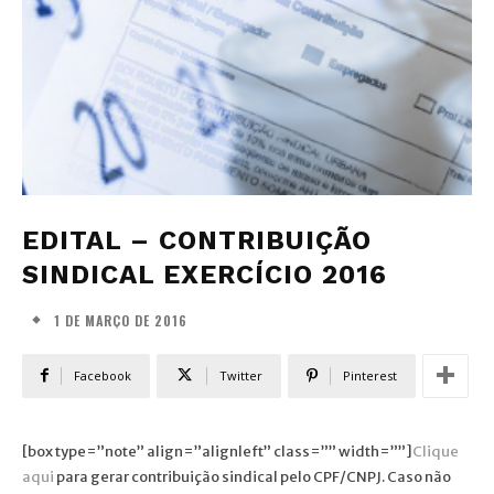
EDITAL – CONTRIBUIÇÃO
SINDICAL EXERCÍCIO 2016
1 DE MARÇO DE 2016
Facebook
Twitter
Pinterest
[box type=”note” align=”alignleft” class=”” width=””]
Clique
aqui
para gerar contribuição sindical pelo CPF/CNPJ. Caso não