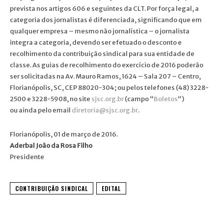
prevista nos artigos 606 e seguintes da CLT. Por força legal, a
categoria dos jornalistas é diferenciada, significando que em
qualquer empresa – mesmo não jornalística – o jornalista
integra a categoria, devendo ser efetuado o desconto e
recolhimento da contribuição sindical para sua entidade de
classe. As guias de recolhimento do exercício de 2016 poderão
ser solicitadas na Av. Mauro Ramos, 1624 – Sala 207 – Centro,
Florianópolis, SC, CEP 88020-304; ou pelos telefones (48) 3228-
2500 e 3228-5908, no site
sjsc.org.br
(campo “
Boletos
“)
ou ainda pelo email
diretoria@sjsc.org.br
.
Florianópolis, 01 de março de 2016.
Aderbal João da Rosa Filho
Presidente
CONTRIBUIÇÃO SINDICAL
EDITAL