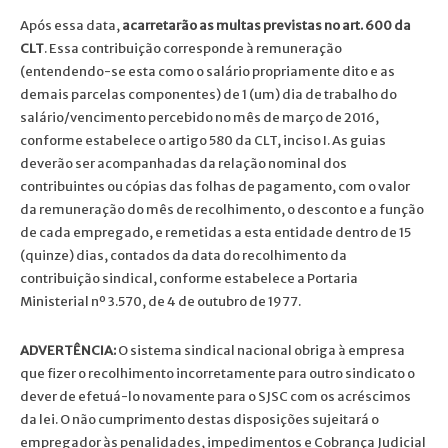
Após essa data,
acarretarão as multas previstas no art. 600 da
CLT
. Essa contribuição corresponde à remuneração
(entendendo-se esta como o salário propriamente dito e as
demais parcelas componentes) de 1 (um) dia de trabalho do
salário/vencimento percebido no mês de março de 2016,
conforme estabelece o artigo 580 da CLT, inciso I. As guias
deverão ser acompanhadas da relação nominal dos
contribuintes ou cópias das folhas de pagamento, com o valor
da remuneração do mês de recolhimento, o desconto e a função
de cada empregado, e remetidas a esta entidade dentro de 15
(quinze) dias, contados da data do recolhimento da
contribuição sindical, conforme estabelece a Portaria
Ministerial nº 3.570, de 4 de outubro de 1977.
ADVERTÊNCIA:
O sistema sindical nacional obriga à empresa
que fizer o recolhimento incorretamente para outro sindicato o
dever de efetuá-lo novamente para o SJSC com os acréscimos
da lei. O não cumprimento destas disposições sujeitará o
empregador às penalidades, impedimentos e Cobrança Judicial