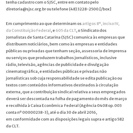
tenha cadastro com o SJSC, entre em contato pelo
diretoria@sjsc.org.br ou telefone (48) 3228-2500.[/box]
Em cumprimento ao que determinam os
artigos 8º, inciso IV,
da Constituição Federal
, e
605 da CLT
, o Sindicato dos
Jornalistas de Santa Catarina (SJSC) comunica às empresas que
distribuem noticiários, bem como às empresas e entidades
públicas ou privadas que tenham seção, assessoria de imprensa
ou serviços que produzem trabalhos jornalísticos, inclusive
rádio, televisão, agências de publicidade e divulgação
cinematográfica, e entidades públicas e privadas não
jornalísticas sob cuja responsabilidade se edita publicação ou
textos com conteúdos informativos destinados à circulação
externa, que a contribuição sindical relativa a seus empregados
deverá ser descontada na folha de pagamento do mês de março
e recolhida à Caixa Econômica Federal (Agência 0408 op. 003
conta nº 00000238-3), até o dia 30 de abril 2016,
em conformidade com as disposições legais supra e artigo 582
da CLT.