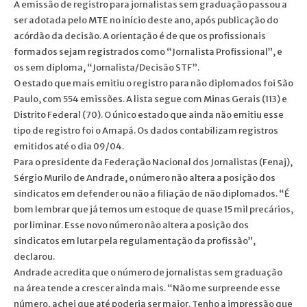
A emissão de registro para jornalistas sem graduação passou a
ser adotada pelo MTE no início deste ano, após publicação do
acórdão da decisão. A orientação é de que os profissionais
formados sejam registrados como “Jornalista Profissional”, e
os sem diploma, “Jornalista/Decisão STF”.
O estado que mais emitiu o registro para não diplomados foi São
Paulo, com 554 emissões. A lista segue com Minas Gerais (113) e
Distrito Federal (70). O único estado que ainda não emitiu esse
tipo de registro foi o Amapá. Os dados contabilizam registros
emitidos até o dia 09/04.
Para o presidente da Federação Nacional dos Jornalistas (Fenaj),
Sérgio Murilo de Andrade, o número não altera a posição dos
sindicatos em defender ou não a filiação de não diplomados. “É
bom lembrar que já temos um estoque de quase 15 mil precários,
por liminar. Esse novo número não altera a posição dos
sindicatos em lutar pela regulamentação da profissão”,
declarou.
Andrade acredita que o número de jornalistas sem graduação
na área tende a crescer ainda mais. “Não me surpreende esse
número, achei que até poderia ser maior. Tenho a impressão que