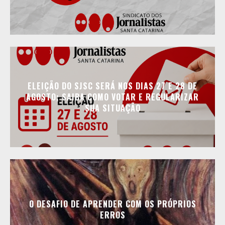
ELEIÇÃO DO SJSC SERÁ NOS DIAS 27 E 28 DE
AGOSTO; SAIBA COMO VOTAR E REGULARIZAR
SUA SITUAÇÃO
O DESAFIO DE APRENDER COM OS PRÓPRIOS
ERROS