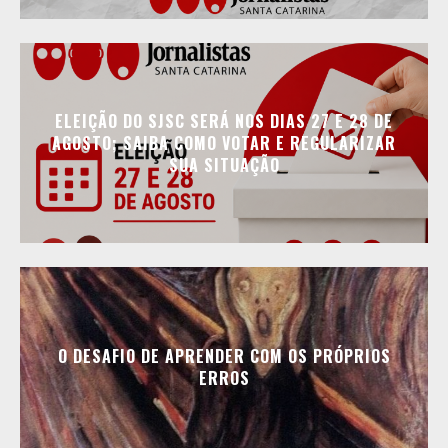
ELEIÇÃO DO SJSC SERÁ NOS DIAS 27 E 28 DE
AGOSTO; SAIBA COMO VOTAR E REGULARIZAR
SUA SITUAÇÃO
O DESAFIO DE APRENDER COM OS PRÓPRIOS
ERROS