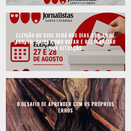
ELEIÇÃO DO SJSC SERÁ NOS DIAS 27 E 28 DE
AGOSTO; SAIBA COMO VOTAR E REGULARIZAR
SUA SITUAÇÃO
O DESAFIO DE APRENDER COM OS PRÓPRIOS
ERROS