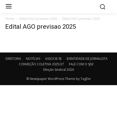
Home
Edital AGO previsao 2025
Edital AGO previsao 2025
Edital AGO previsao 2025
DIRETORIA
NOTÍCIAS
ASSOCIE-SE
IDENTIDADE DE JORNALISTA
CONVEÇÃO COLETIVA 2025/27
FALE COM O SJSC
Eleição Sindical 2026
© Newspaper WordPress Theme by TagDiv