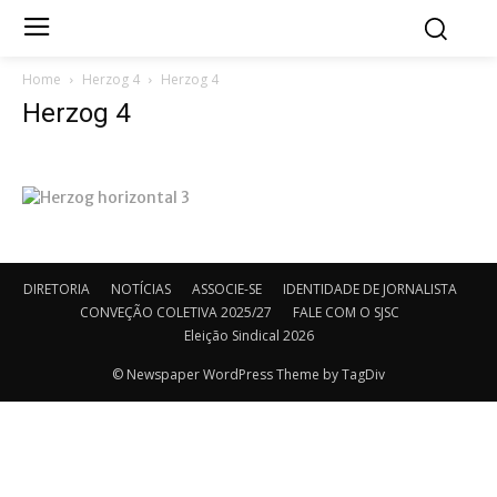
Home
Herzog 4
Herzog 4
Herzog 4
DIRETORIA
NOTÍCIAS
ASSOCIE-SE
IDENTIDADE DE JORNALISTA
CONVEÇÃO COLETIVA 2025/27
FALE COM O SJSC
Eleição Sindical 2026
© Newspaper WordPress Theme by TagDiv