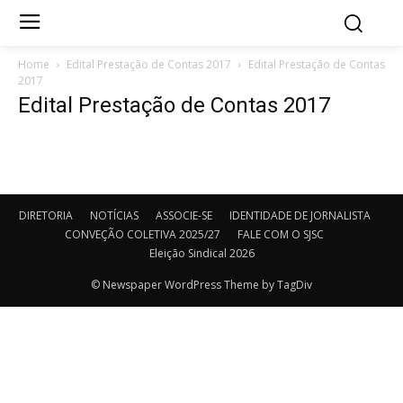
Home
Edital Prestação de Contas 2017
Edital Prestação de Contas
2017
Edital Prestação de Contas 2017
DIRETORIA
NOTÍCIAS
ASSOCIE-SE
IDENTIDADE DE JORNALISTA
CONVEÇÃO COLETIVA 2025/27
FALE COM O SJSC
Eleição Sindical 2026
© Newspaper WordPress Theme by TagDiv