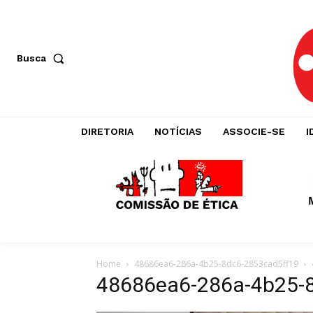
Busca
DIRETORIA
NOTÍCIAS
ASSOCIE-SE
I
Home
48686ea6-286a-4b25-8dc6-2853cad5ff19
48686ea6-286a-4b25-