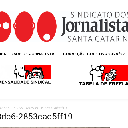
DENTIDADE DE JORNALISTA
CONVEÇÃO COLETIVA 2025/27
48686ea6-286a-4b25-8dc6-2853cad5ff19
8dc6-2853cad5ff19