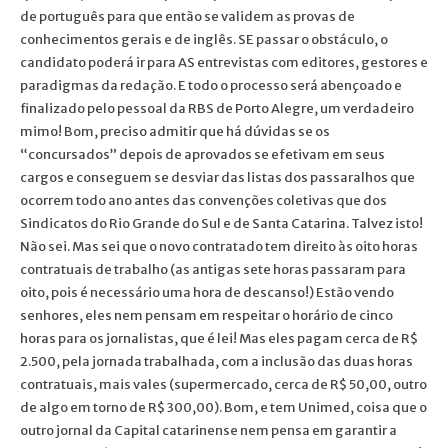
de português para que então se validem as provas de
conhecimentos gerais e de inglês. SE passar o obstáculo, o
candidato poderá ir para AS entrevistas com editores, gestores e
paradigmas da redação. E todo o processo será abençoado e
finalizado pelo pessoal da RBS de Porto Alegre, um verdadeiro
mimo! Bom, preciso admitir que há dúvidas se os
“concursados” depois de aprovados se efetivam em seus
cargos e conseguem se desviar das listas dos passaralhos que
ocorrem todo ano antes das convenções coletivas que dos
Sindicatos do Rio Grande do Sul e de Santa Catarina. Talvez isto!
Não sei. Mas sei que o novo contratado tem direito às oito horas
contratuais de trabalho (as antigas sete horas passaram para
oito, pois é necessário uma hora de descanso!) Estão vendo
senhores, eles nem pensam em respeitar o horário de cinco
horas para os jornalistas, que é lei! Mas eles pagam cerca de R$
2.500, pela jornada trabalhada, com a inclusão das duas horas
contratuais, mais vales (supermercado, cerca de R$ 50,00, outro
de algo em torno de R$ 300,00). Bom, e tem Unimed, coisa que o
outro jornal da Capital catarinense nem pensa em garantir a