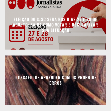
ELEIÇÃO DO SJSC SERÁ NOS DIAS 27 E 28 DE
AGOSTO; SAIBA COMO VOTAR E REGULARIZAR
SUA SITUAÇÃO
O DESAFIO DE APRENDER COM OS PRÓPRIOS
ERROS