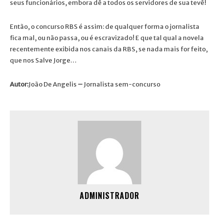
seus funcionários, embora dê a todos os servidores de sua tevê!
Então, o concurso RBS é assim: de qualquer forma o jornalista
fica mal, ou não passa, ou é escravizado! E que tal qual a novela
recentemente exibida nos canais da RBS, se nada mais for feito,
que nos Salve Jorge…
Autor:
João De Angelis
–
Jornalista sem-concurso
ADMINISTRADOR