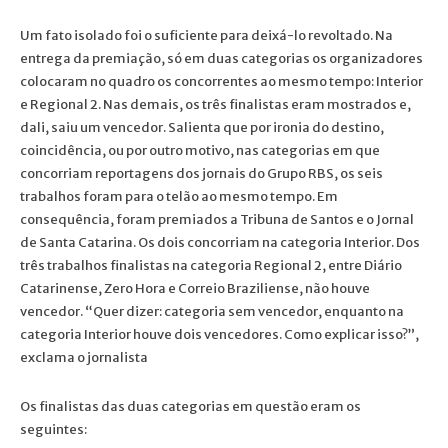
Um fato isolado foi o suficiente para deixá-lo revoltado. Na
entrega da premiação, só em duas categorias os organizadores
colocaram no quadro os concorrentes ao mesmo tempo: Interior
e Regional 2. Nas demais, os três finalistas eram mostrados e,
dali, saiu um vencedor. Salienta que por ironia do destino,
coincidência, ou por outro motivo, nas categorias em que
concorriam reportagens dos jornais do Grupo RBS, os seis
trabalhos foram para o telão ao mesmo tempo. Em
consequência, foram premiados a Tribuna de Santos e o Jornal
de Santa Catarina. Os dois concorriam na categoria Interior. Dos
três trabalhos finalistas na categoria Regional 2, entre Diário
Catarinense, Zero Hora e Correio Braziliense, não houve
vencedor. “Quer dizer: categoria sem vencedor, enquanto na
categoria Interior houve dois vencedores. Como explicar isso?”,
exclama o jornalista
Os finalistas das duas categorias em questão eram os
seguintes: