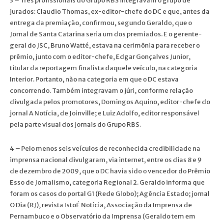
3 – Três profissionais do Grupo RBS integravam o grupo de
jurados: Claudio Thomas, ex-editor-chefe do DC e que, antes da
entrega da premiação, confirmou, segundo Geraldo, que o
Jornal de Santa Catarina seria um dos premiados. E o gerente-
geral do JSC, Bruno Watté, estava na cerimônia para receber o
prêmio, junto com o editor-chefe, Edgar Gonçalves Junior,
titular da reportagem finalista daquele veículo, na categoria
Interior. Portanto, não na categoria em que o DC estava
concorrendo. Também integravam o júri, conforme relação
divulgada pelos promotores, Domingos Aquino, editor-chefe do
jornal A Notícia, de Joinville; e Luiz Adolfo, editor responsável
pela parte visual dos jornais do Grupo RBS.
4 – Pelo menos seis veículos de reconhecida credibilidade na
imprensa nacional divulgaram, via internet, entre os dias 8 e 9
de dezembro de 2009, que o DC havia sido o vencedor do Prêmio
Esso de Jornalismo, categoria Regional 2. Geraldo informa que
foram os casos do portal G1 (Rede Globo); Agência Estado; jornal
O Dia (RJ), revista IstoÉ Notícia, Associação da Imprensa de
Pernambuco e o Observatório da Imprensa (Geraldo tem em