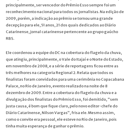
principalmente, ser vencedor do Prêmio Esso sempre foi um
reconhecimento nacional para todos os jornalistas. Na edição de
2009, porém, a indicação ao prêmio se tornou uma grande
decepção para ele, 51 anos, 21 dos quais dedicados ao Diário
Catarinense, jornal catarinense pertencente ao grupo gaúcho
RBS.
Ele coordenou a equipe do DC na cobertura do flagelo da chuva,
que atingiu, principalmente, o Vale do Itajaí e o Norte do Estado,
em novembro de 2008, e a série de reportagens ficou entre as
três melhores na categoria Regional 2. Relata que todos os
finalistas foram convidados para uma cerimônia no Copacabana
Palace, no Rio de Janeiro, evento realizado na noite de 8
dezembro de 2009. Entre a cobertura do flagelo da chuva e a
divulgação dos finalistas do Prêmio Esso, foi demitido, “sem
justa causa, é bom que fique claro, pelo novo editor-chefe do
Diário Catarinense, Nilson Vargas”, frisa ele. Mesmo assim,
como o convite era pessoal, ele esteve no Rio de Janeiro, pois
tinha muita esperança de ganhar o prêmio.