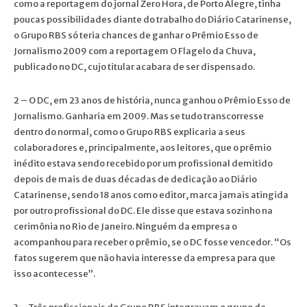
como a reportagem do jornal Zero Hora, de Porto Alegre, tinha
poucas possibilidades diante do trabalho do Diário Catarinense,
o Grupo RBS só teria chances de ganhar o Prêmio Esso de
Jornalismo 2009 com a reportagem O Flagelo da Chuva,
publicado no DC, cujo titular acabara de ser dispensado.
2 – O DC, em 23 anos de história, nunca ganhou o Prêmio Esso de
Jornalismo. Ganharia em 2009. Mas se tudo transcorresse
dentro do normal, como o Grupo RBS explicaria a seus
colaboradores e, principalmente, aos leitores, que o prêmio
inédito estava sendo recebido por um profissional demitido
depois de mais de duas décadas de dedicação ao Diário
Catarinense, sendo 18 anos como editor, marca jamais atingida
por outro profissional do DC. Ele disse que estava sozinho na
cerimônia no Rio de Janeiro. Ninguém da empresa o
acompanhou para receber o prêmio, se o DC fosse vencedor. “Os
fatos sugerem que não havia interesse da empresa para que
isso acontecesse”.