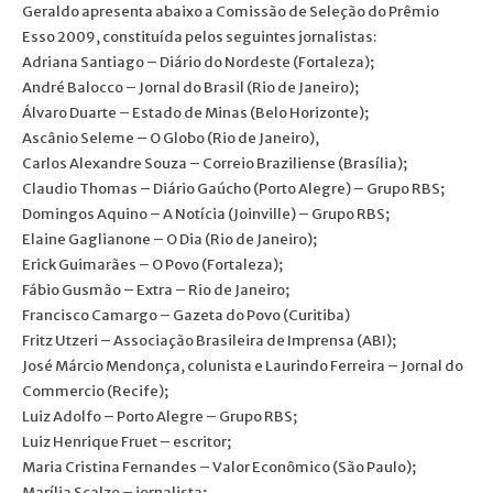
Geraldo apresenta abaixo a Comissão de Seleção do Prêmio
Esso 2009, constituída pelos seguintes jornalistas:
Adriana Santiago – Diário do Nordeste (Fortaleza);
André Balocco – Jornal do Brasil (Rio de Janeiro);
Álvaro Duarte – Estado de Minas (Belo Horizonte);
Ascânio Seleme – O Globo (Rio de Janeiro),
Carlos Alexandre Souza – Correio Braziliense (Brasília);
Claudio Thomas – Diário Gaúcho (Porto Alegre) – Grupo RBS;
Domingos Aquino – A Notícia (Joinville) – Grupo RBS;
Elaine Gaglianone – O Dia (Rio de Janeiro);
Erick Guimarães – O Povo (Fortaleza);
Fábio Gusmão – Extra – Rio de Janeiro;
Francisco Camargo – Gazeta do Povo (Curitiba)
Fritz Utzeri – Associação Brasileira de Imprensa (ABI);
José Márcio Mendonça, colunista e Laurindo Ferreira – Jornal do
Commercio (Recife);
Luiz Adolfo – Porto Alegre – Grupo RBS;
Luiz Henrique Fruet – escritor;
Maria Cristina Fernandes – Valor Econômico (São Paulo);
Marília Scalzo – jornalista;