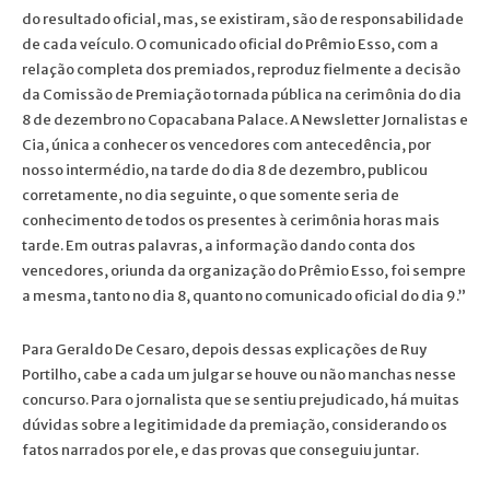
do resultado oficial, mas, se existiram, são de responsabilidade
de cada veículo. O comunicado oficial do Prêmio Esso, com a
relação completa dos premiados, reproduz fielmente a decisão
da Comissão de Premiação tornada pública na cerimônia do dia
8 de dezembro no Copacabana Palace. A Newsletter Jornalistas e
Cia, única a conhecer os vencedores com antecedência, por
nosso intermédio, na tarde do dia 8 de dezembro, publicou
corretamente, no dia seguinte, o que somente seria de
conhecimento de todos os presentes à cerimônia horas mais
tarde. Em outras palavras, a informação dando conta dos
vencedores, oriunda da organização do Prêmio Esso, foi sempre
a mesma, tanto no dia 8, quanto no comunicado oficial do dia 9.”
Para Geraldo De Cesaro, depois dessas explicações de Ruy
Portilho, cabe a cada um julgar se houve ou não manchas nesse
concurso. Para o jornalista que se sentiu prejudicado, há muitas
dúvidas sobre a legitimidade da premiação, considerando os
fatos narrados por ele, e das provas que conseguiu juntar.