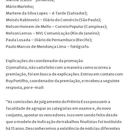
Mário Marinho;
Marlene da Silva Lopes – A Tarde (Salvador);
Moisés Rabinovici – Diário do Comércio (São Paulo);
Nelson Homem de Mello – Correio Popular (Campinas);
Nelson Lemos – NVL Comunicação (Rio de Janeiro);
Paula Losada – Diário de Pernambuco (Recife);
Paulo Marcos de Mendonça Lima – fotógrafo.
Explicações do coordenador da promoção
O jornalista, não satisfeito com a maneira como ocorreu a
premiação, foi em busca de explicações. Entrou em contato com
Ruy Portilho, coordenador da premiação, e recebeu a seguinte
resposta, por e-mail:
“As comissões de julgamento do Prêmio Esso possuem a
faculdade de agrupar as categorias em exame e, do novo
conjunto, apontar os vencedores. Isso vem sendo feito desde
que o modelo de indicação de trabalhos finalistas foi instituído
há 15 anos. Desconhecemos a existência de notícias diferentes