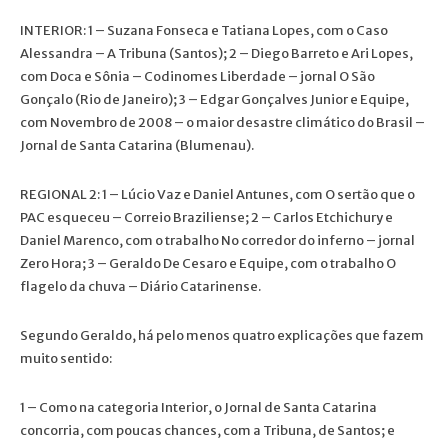
INTERIOR: 1 – Suzana Fonseca e Tatiana Lopes, com o Caso
Alessandra – A Tribuna (Santos); 2 – Diego Barreto e Ari Lopes,
com Doca e Sônia – Codinomes Liberdade – jornal O São
Gonçalo (Rio de Janeiro); 3 – Edgar Gonçalves Junior e Equipe,
com Novembro de 2008 – o maior desastre climático do Brasil –
Jornal de Santa Catarina (Blumenau).
REGIONAL 2: 1 – Lúcio Vaz e Daniel Antunes, com O sertão que o
PAC esqueceu – Correio Braziliense; 2 – Carlos Etchichury e
Daniel Marenco, com o trabalho No corredor do inferno – jornal
Zero Hora; 3 – Geraldo De Cesaro e Equipe, com o trabalho O
flagelo da chuva – Diário Catarinense.
Segundo Geraldo, há pelo menos quatro explicações que fazem
muito sentido:
1 – Como na categoria Interior, o Jornal de Santa Catarina
concorria, com poucas chances, com a Tribuna, de Santos; e