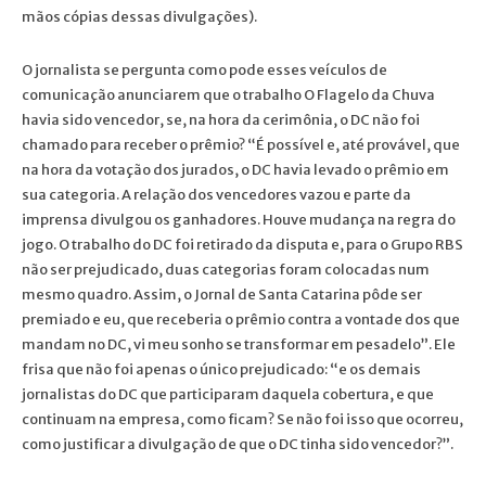
mãos cópias dessas divulgações).
O jornalista se pergunta como pode esses veículos de
comunicação anunciarem que o trabalho O Flagelo da Chuva
havia sido vencedor, se, na hora da cerimônia, o DC não foi
chamado para receber o prêmio? “É possível e, até provável, que
na hora da votação dos jurados, o DC havia levado o prêmio em
sua categoria. A relação dos vencedores vazou e parte da
imprensa divulgou os ganhadores. Houve mudança na regra do
jogo. O trabalho do DC foi retirado da disputa e, para o Grupo RBS
não ser prejudicado, duas categorias foram colocadas num
mesmo quadro. Assim, o Jornal de Santa Catarina pôde ser
premiado e eu, que receberia o prêmio contra a vontade dos que
mandam no DC, vi meu sonho se transformar em pesadelo”. Ele
frisa que não foi apenas o único prejudicado: “e os demais
jornalistas do DC que participaram daquela cobertura, e que
continuam na empresa, como ficam? Se não foi isso que ocorreu,
como justificar a divulgação de que o DC tinha sido vencedor?”.