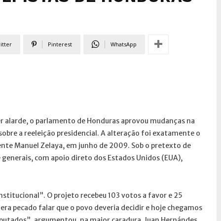
itter
Pinterest
WhatsApp
er alarde, o parlamento de Honduras aprovou mudanças na
obre a reeleição presidencial. A alteração foi exatamente o
dente Manuel Zelaya, em junho de 2009. Sob o pretexto de
e generais, com apoio direto dos Estados Unidos (EUA),
titucional”. O projeto recebeu 103 votos a favor e 25
ra pecado falar que o povo deveria decidir e hoje chegamos
eputados”, argumentou, na maior caradura, Juan Hernándes,