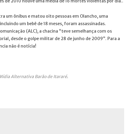
s de 2010 houve uma média de 16 mortes violentas por dia..
ontra um ônibus e matou oito pessoas em Olancho, uma
 incluindo um bebê de 18 meses, foram assassinadas.
Comunicação (ALC), a chacina “teve semelhança com os
rial, desde o golpe militar de 28 de junho de 2009”. Para a
ncia não é notícia!
Mídia Alternativa Barão de Itararé
.