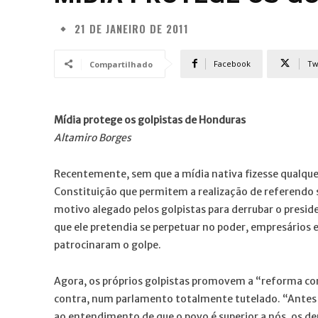
21 DE JANEIRO DE 2011
Facebook
Tw
Compartilhado
Mídia protege os golpistas de Honduras
Altamiro Borges
Recentemente, sem que a mídia nativa fizesse qualqu
Constituição que permitem a realização de referendo s
motivo alegado pelos golpistas para derrubar o presi
que ele pretendia se perpetuar no poder, empresários 
patrocinaram o golpe.
Agora, os próprios golpistas promovem a “reforma cons
contra, num parlamento totalmente tutelado. “Antes e
ao entendimento de que o povo é superior a nós, os d