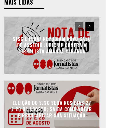
MAIS LIDAS
SJSC E FENAJ REPUDIAM NOVO CASO
DE ASSÉDIO JUDICIAL CONTRA A
JORNALISTA AMANDA MIRANDA
ELEIÇÃO DO SJSC SERÁ NOS DIAS 27
E 28 DE AGOSTO; SAIBA COMO VOTAR
E REGULARIZAR SUA SITUAÇÃO