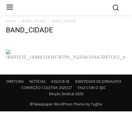
Home
BAND_CIDADE
BAND_CIDADE
BAND_CIDADE
DIRETORIA
NOTÍCIAS
ASSOCIE-SE
IDENTIDADE DE JORNALISTA
CONVEÇÃO COLETIVA 2025/27
FALE COM O SJSC
Eleição Sindical 2026
© Newspaper WordPress Theme by TagDiv