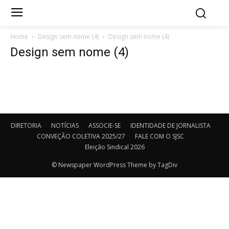
Home
Design sem nome (4)
Design sem nome (4)
Design sem nome (4)
DIRETORIA
NOTÍCIAS
ASSOCIE-SE
IDENTIDADE DE JORNALISTA
CONVEÇÃO COLETIVA 2025/27
FALE COM O SJSC
Eleição Sindical 2026
© Newspaper WordPress Theme by TagDiv