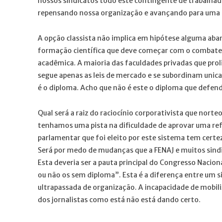
nossos sindicatos todo este contingente de trabalhado
repensando nossa organização e avançando para uma 
A opção classista não implica em hipótese alguma aba
formação científica que deve começar com o combat
acadêmica. A maioria das faculdades privadas que prol
segue apenas as leis de mercado e se subordinam uni
é o diploma. Acho que não é este o diploma que defe
Qual será a raiz do raciocínio corporativista que nort
tenhamos uma pista na dificuldade de aprovar uma re
parlamentar que foi eleito por este sistema tem certeza
Será por medo de mudanças que a FENAJ e muitos sind
Esta deveria ser a pauta principal do Congresso Naciona
ou não os sem diploma”. Esta é a diferença entre um si
ultrapassada de organização. A incapacidade de mobil
dos jornalistas como está não está dando certo.