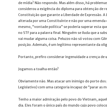
de mídia? Não respondo. Mas além disso, há problemas 
considerou a exigência do diploma para obtenção de re
Constituição que garante a Liberdade de Expressão. A L
alterada por uma Constituínte e não por uma emenda 
mesmo, “vontade política” se poderia superar esta ques
no STF para a palavra final. Ninguém se iluda que a su
vai mudar alguma coisa. Peluzzo não só votou com Gi
posição. Ademais, é um legítimo representante da olig
Portanto, prefiro considerar ingenuidade a crença de u
Jogamos a toalha então?
Obviamente não. Mas atacar um inimigo do porte dos
Legislativo) com uma categoria incapaz de “parar as m
Tenho a maior admiração pelo povo do Vietnam, aquele
dia. Eles foram o único país do mundo cujo povo coloc