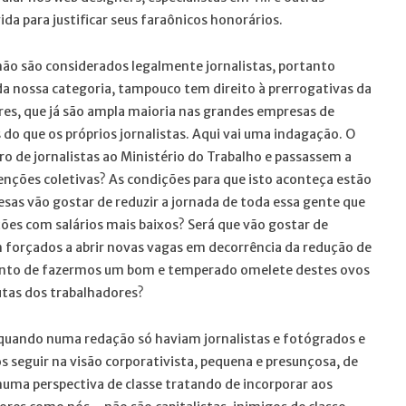
ida para justificar seus faraônicos honorários.
não são considerados legalmente jornalistas, portanto
da nossa categoria, tampouco tem direito à prerrogativas da
res, que já são ampla maioria nas grandes empresas de
do que os próprios jornalistas. Aqui vai uma indagação. O
ro de jornalistas ao Ministério do Trabalho e passassem a
venções coletivas? As condições para que isto aconteça estão
esas vão gostar de reduzir a jornada de toda essa gente que
ções com salários mais baixos? Será que vão gostar de
m forçados a abrir novas vagas em decorrência da redução de
ento de fazermos um bom e temperado omelete destes ovos
utas dos trabalhadores?
quando numa redação só haviam jornalistas e fotógrados e
os seguir na visão corporativista, pequena e presunçosa, de
ma perspectiva de classe tratando de incorporar aos