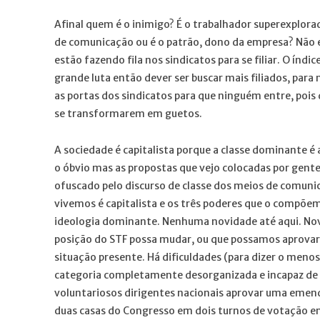
Afinal quem é o inimigo? É o trabalhador superexplora
de comunicação ou é o patrão, dono da empresa? Não e
estão fazendo fila nos sindicatos para se filiar. O índi
grande luta então dever ser buscar mais filiados, par
as portas dos sindicatos para que ninguém entre, pois
se transformarem em guetos.
A sociedade é capitalista porque a classe dominante é
o óbvio mas as propostas que vejo colocadas por gente 
ofuscado pelo discurso de classe dos meios de comunic
vivemos é capitalista e os três poderes que o compõem,
ideologia dominante. Nenhuma novidade até aqui. Novi
posição do STF possa mudar, ou que possamos aprovar
situação presente. Há dificuldades (para dizer o menos)
categoria completamente desorganizada e incapaz de f
voluntariosos dirigentes nacionais aprovar uma emen
duas casas do Congresso em dois turnos de votação em