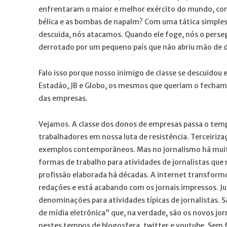
enfrentaram o maior e melhor exército do mundo, com
bélica e as bombas de napalm? Com uma tática simple
descuida, nós atacamos. Quando ele foge, nós o perse
derrotado por um pequeno país que não abriu mão de dec
Falo isso porque nosso inimigo de classe se descuidou 
Estadão, JB e Globo, os mesmos que queriam o fecham
das empresas.
Vejamos. A classe dos donos de empresas passa o temp
trabalhadores em nossa luta de resistência. Terceiriza
exemplos contemporâneos. Mas no jornalismo há muit
formas de trabalho para atividades de jornalistas qu
profissão elaborada há décadas. A internet transform
redações e está acabando com os jornais impressos. J
denominações para atividades típicas de jornalistas.
de mídia eletrônica” que, na verdade, são os novos jor
nestes tempos de blogosfera, twitter e youtube. Sem fa