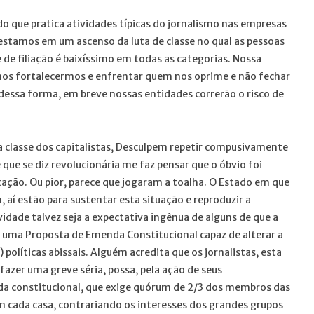
do que pratica atividades típicas do jornalismo nas empresas
stamos em um ascenso da luta de classe no qual as pessoas
ce de filiação é baixíssimo em todas as categorias. Nossa
a nos fortalecermos e enfrentar quem nos oprime e não fechar
 dessa forma, em breve nossas entidades correrão o risco de
 a classe dos capitalistas, Desculpem repetir compusivamente
que se diz revolucionária me faz pensar que o óbvio foi
ação. Ou pior, parece que jogaram a toalha. O Estado em que
 aí estão para sustentar esta situação e reproduzir a
dade talvez seja a expectativa ingênua de alguns de que a
 uma Proposta de Emenda Constitucional capaz de alterar a
 políticas abissais. Alguém acredita que os jornalistas, esta
azer uma greve séria, possa, pela ação de seus
da constitucional, que exige quórum de 2/3 dos membros das
 cada casa, contrariando os interesses dos grandes grupos