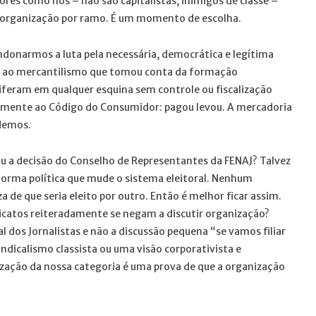
res como nós – não são capitalistas, inimigos de classe –
organização por ramo. É um momento de escolha.
ndonarmos a luta pela necessária, democrática e legítima
e ao mercantilismo que tomou conta da formação
iferam em qualquer esquina sem controle ou fiscalização
camente ao Código do Consumidor: pagou levou. A mercadoria
ndemos.
eou a decisão do Conselho de Representantes da FENAJ? Talvez
forma política que mude o sistema eleitoral. Nenhum
 de que seria eleito por outro. Então é melhor ficar assim.
icatos reiteradamente se negam a discutir organização?
l dos Jornalistas e não a discussão pequena “se vamos filiar
ndicalismo classista ou uma visão corporativista e
ização da nossa categoria é uma prova de que a organização