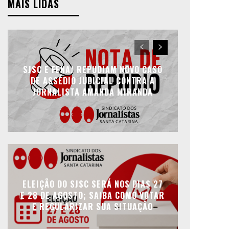
MAIS LIDAS
SJSC E FENAJ REPUDIAM NOVO CASO
DE ASSÉDIO JUDICIAL CONTRA A
JORNALISTA AMANDA MIRANDA
ELEIÇÃO DO SJSC SERÁ NOS DIAS 27
E 28 DE AGOSTO; SAIBA COMO VOTAR
E REGULARIZAR SUA SITUAÇÃO