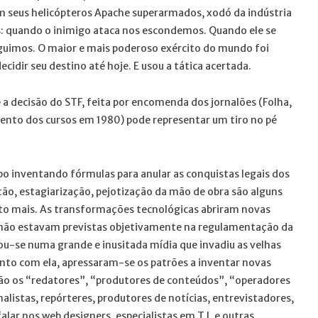
 seus helicópteros Apache superarmados, xodó da indústria
s: quando o inimigo ataca nos escondemos. Quando ele se
guimos. O maior e mais poderoso exército do mundo foi
idir seu destino até hoje. E usou a tática acertada.
e a decisão do STF, feita por encomenda dos jornalões (Folha,
ento dos cursos em 1980) pode representar um tiro no pé
o inventando fórmulas para anular as conquistas legais dos
ção, estagiarização, pejotização da mão de obra são alguns
o mais. As transformações tecnológicas abriram novas
e não estavam previstas objetivamente na regulamentação da
ou-se numa grande e inusitada mídia que invadiu as velhas
unto com ela, apressaram-se os patrões a inventar novas
 São os “redatores”, “produtores de conteúdos”, “operadores
nalistas, repórteres, produtores de notícias, entrevistadores,
lar nos web designers, especialistas em T.I. e outras