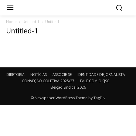
Home
Untitled-1
Untitled-1
Untitled-1
DIRETORIA
NOTÍCIAS
ASSOCIE-SE
IDENTIDADE DE JORNALISTA
CONVEÇÃO COLETIVA 2025/27
FALE COM O SJSC
Eleição Sindical 2026
© Newspaper WordPress Theme by TagDiv