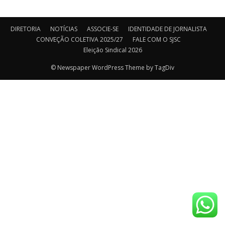
DIRETORIA
NOTÍCIAS
ASSOCIE-SE
IDENTIDADE DE JORNALISTA
CONVEÇÃO COLETIVA 2025/27
FALE COM O SJSC
Eleição Sindical 2026
© Newspaper WordPress Theme by TagDiv