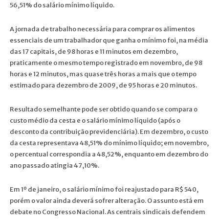
56,51% do salário mínimo líquido.
A jornada de trabalho necessária para comprar os alimentos
essenciais de um trabalhador que ganha o mínimo foi, na média
das 17 capitais, de 98 horas e 11 minutos em dezembro,
praticamente o mesmo tempo registrado em novembro, de 98
horas e 12 minutos, mas quase três horas a mais que o tempo
estimado para dezembro de 2009, de 95 horas e 20 minutos.
Resultado semelhante pode ser obtido quando se compara o
custo médio da cesta e o salário mínimo líquido (após o
desconto da contribuição previdenciária). Em dezembro, o custo
da cesta representava 48,51% do mínimo líquido; em novembro,
o percentual correspondia a 48,52%, enquanto em dezembro do
ano passado atingia 47,10%.
Em 1º de janeiro, o salário mínimo foi reajustado para R$ 540,
porém o valor ainda deverá sofrer alteração. O assunto está em
debate no Congresso Nacional. As centrais sindicais defendem