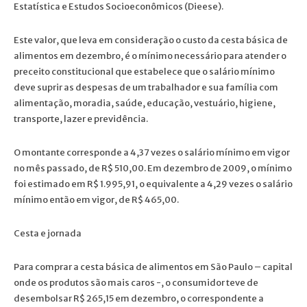
Estatística e Estudos Socioeconômicos (Dieese).
Este valor, que leva em consideração o custo da cesta básica de
alimentos em dezembro, é o mínimo necessário para atender o
preceito constitucional que estabelece que o salário mínimo
deve suprir as despesas de um trabalhador e sua família com
alimentação, moradia, saúde, educação, vestuário, higiene,
transporte, lazer e previdência.
O montante corresponde a 4,37 vezes o salário mínimo em vigor
no mês passado, de R$ 510,00. Em dezembro de 2009, o mínimo
foi estimado em R$ 1.995,91, o equivalente a 4,29 vezes o salário
mínimo então em vigor, de R$ 465,00.
Cesta e jornada
Para comprar a cesta básica de alimentos em São Paulo – capital
onde os produtos são mais caros -, o consumidor teve de
desembolsar R$ 265,15 em dezembro, o correspondente a