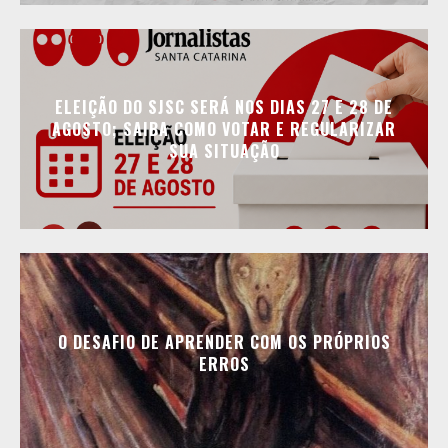
ELEIÇÃO DO SJSC SERÁ NOS DIAS 27 E 28 DE
AGOSTO; SAIBA COMO VOTAR E REGULARIZAR
SUA SITUAÇÃO
O DESAFIO DE APRENDER COM OS PRÓPRIOS
ERROS