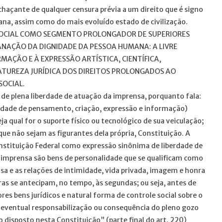
chaçante de qualquer censura prévia a um direito que é signo
na, assim como do mais evoluído estado de civilização.
SOCIAL COMO SEGMENTO PROLONGADOR DE SUPERIORES
ANAÇÃO DA DIGNIDADE DA PESSOA HUMANA: A LIVRE
MAÇÃO E À EXPRESSÃO ARTÍSTICA, CIENTÍFICA,
ATUREZA JURÍDICA DOS DIREITOS PROLONGADOS AO
SOCIAL.
e de plena liberdade de atuação da imprensa, porquanto fala:
erdade de pensamento, criação, expressão e informação)
ja qual for o suporte físico ou tecnológico de sua veiculação;
 que não sejam as figurantes dela própria, Constituição. A
onstituição Federal como expressão sinônima de liberdade de
e imprensa são bens de personalidade que se qualificam como
ensa e as relações de intimidade, vida privada, imagem e honra
ras se antecipam, no tempo, às segundas; ou seja, antes de
es bens jurídicos e natural forma de controle social sobre o
 eventual responsabilização ou consequência do pleno gozo
 disposto nesta Constituição” (parte final do art. 220)