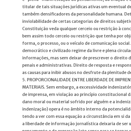
titular de tais situações jurídicas ativas um eventual d
também densificadores da personalidade humana. Det
inviolabilidade de certas categorias de direitos subje
Constituição veda qualquer cerceio ou restrição à c
bem assim todo cerceio ou restrição que tenha por obje
forma, o processo, ou o veículo de comunicação social.
democrático e civilizado regime da livre e plena circul
informações, mas sem deixar de prescrever o direito d
penais e administrativas. Direito de resposta e respo
as causas para inibir abusos no desfrute da plenitude d
5. PROPORCIONALIDADE ENTRE LIBERDADE DE IMPRENS
MATERIAIS. Sem embargo, a excessividade indenizatóri
de imprensa, em violação ao princípio constitucional d
dano moral ou material sofrido por alguém e a indeniz
indenização) opera é no âmbito interno da potenciali
tendo a ver com essa equação a circunstância em si da
a liberdade de informação jornalística deixaria de se
pensamento e de expressão lato sensu para se tornar u