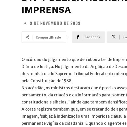
IMPRENSA
9 DE NOVEMBRO DE 2009
Facebook
Tw
Compartilhado
O acórdão do julgamento que derrubou a Lei de Imprensa
Diário de Justiça. No julgamento da Argüição de Desc
dos ministros do Supremo Tribunal Federal entendeu qu
pela Constituição de 1988.
No acórdão, os ministros destacam que é preciso asse
pensamento, da criação e da informação para, somente
constitucionais alheios, “ainda que também densific
A corte registra também que, em se tratando de agent
imagem, ‘subjaz à indenização uma imperiosa cláusula 
permanente vigília da cidadania. E quando o agente est