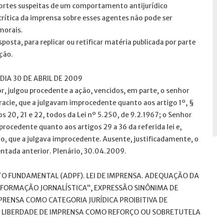
s fortes suspeitas de um comportamento antijurídico
crítica da imprensa sobre esses agentes não pode ser
morais.
osta, para replicar ou retificar matéria publicada por parte
ção.
DIA 30 DE ABRIL DE 2009
r, julgou procedente a ação, vencidos, em parte, o senhor
racie, que a julgavam improcedente quanto aos artigo 1º, §
igos 20, 21 e 22, todos da Lei nº 5.250, de 9.2.1967; o Senhor
rocedente quanto aos artigos 29 a 36 da referida lei e,
o, que a julgava improcedente. Ausente, justificadamente, o
entada anterior. Plenário, 30.04.2009.
O FUNDAMENTAL (ADPF). LEI DE IMPRENSA. ADEQUAÇÃO DA
NFORMAÇÃO JORNALÍSTICA”, EXPRESSÃO SINÔNIMA DE
MPRENSA COMO CATEGORIA JURÍDICA PROIBITIVA DE
DA LIBERDADE DE IMPRENSA COMO REFORÇO OU SOBRETUTELA