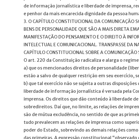
de informação jornalística e liberdade de imprensa, re
e penhor da mais encarecida dignidade da pessoa huma
3. O CAPÍTULO CONSTITUCIONAL DA COMUNICAÇÃO 
BENS DE PERSONALIDADE QUE SÃO A MAIS DIRETA EM
MANIFESTAÇÃO DO PENSAMENTO E O DIREITO À INFOR
INTELECTUAL E COMUNICACIONAL. TRANSPASSE DA N
CAPÍTULO CONSTITUCIONAL SOBRE A COMUNICAÇÃO 
O art. 220 da Constituição radicaliza e alarga o regim
a) que os mencionados direitos de personalidade (lib
estão a salvo de qualquer restrição em seu exercício, se
b) que tal exercício não se sujeita a outras disposições
liberdade de informação jornalística é versada pela C
imprensa. Os direitos que dão conteúdo à liberdade d
sobredireitos. Daí que, no limite, as relações de impr
são de mútua excludência, no sentido de que as primei
tudo prevalecem as relações de imprensa como superior
poder do Estado, sobrevindo as demais relações como
das primeiras. A expressão constitucional “observado o