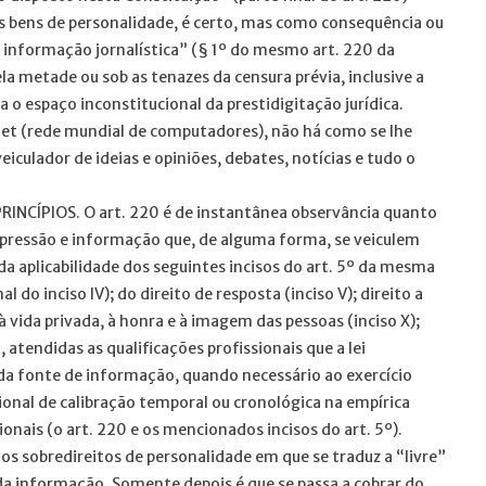
ros bens de personalidade, é certo, mas como consequência ou
e informação jornalística” (§ 1º do mesmo art. 220 da
la metade ou sob as tenazes da censura prévia, inclusive a
a o espaço inconstitucional da prestidigitação jurídica.
net (rede mundial de computadores), não há como se lhe
veiculador de ideias e opiniões, debates, notícias e tudo o
CÍPIOS. O art. 220 é de instantânea observância quanto
xpressão e informação que, de alguma forma, se veiculem
da aplicabilidade dos seguintes incisos do art. 5º da mesma
do inciso IV); do direito de resposta (inciso V); direito a
 vida privada, à honra e à imagem das pessoas (inciso X);
, atendidas as qualificações profissionais que a lei
lo da fonte de informação, quando necessário ao exercício
cional de calibração temporal ou cronológica na empírica
ionais (o art. 220 e os mencionados incisos do art. 5º).
s sobredireitos de personalidade em que se traduz a “livre”
a informação. Somente depois é que se passa a cobrar do