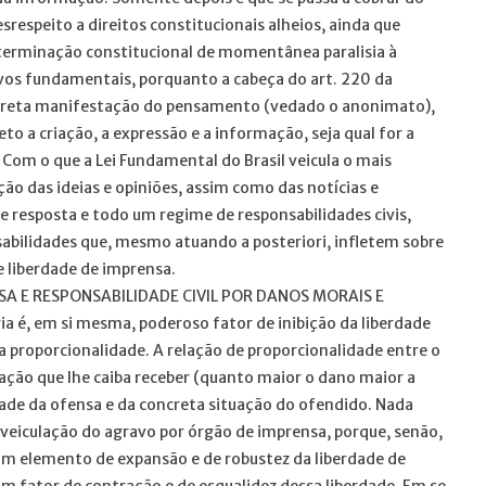
esrespeito a direitos constitucionais alheios, ainda que
erminação constitucional de momentânea paralisia à
tivos fundamentais, porquanto a cabeça do art. 220 da
oncreta manifestação do pensamento (vedado o anonimato),
to a criação, a expressão e a informação, seja qual for a
 Com o que a Lei Fundamental do Brasil veicula o mais
ação das ideias e opiniões, assim como das notícias e
e resposta e todo um regime de responsabilidades civis,
nsabilidades que, mesmo atuando a posteriori, infletem sobre
e liberdade de imprensa.
A E RESPONSABILIDADE CIVIL POR DANOS MORAIS E
a é, em si mesma, poderoso fator de inibição da liberdade
a proporcionalidade. A relação de proporcionalidade entre o
ação que lhe caiba receber (quanto maior o dano maior a
dade da ofensa e da concreta situação do ofendido. Nada
 veiculação do agravo por órgão de imprensa, porque, senão,
r um elemento de expansão e de robustez da liberdade de
m fator de contração e de esqualidez dessa liberdade. Em se