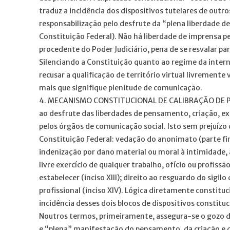
traduz a incidência dos dispositivos tutelares de out
responsabilização pelo desfrute da “plena liberdade d
Constituição Federal). Não há liberdade de imprensa pe
procedente do Poder Judiciário, pena de se resvalar par
Silenciando a Constituição quanto ao regime da inter
recusar a qualificação de território virtual livremente 
mais que signifique plenitude de comunicação.
4. MECANISMO CONSTITUCIONAL DE CALIBRAÇÃO DE PRIN
ao desfrute das liberdades de pensamento, criação, e
pelos órgãos de comunicação social. Isto sem prejuízo 
Constituição Federal: vedação do anonimato (parte final 
indenização por dano material ou moral à intimidade, à
livre exercício de qualquer trabalho, ofício ou profissão
estabelecer (inciso XIII); direito ao resguardo do sigi
profissional (inciso XIV). Lógica diretamente constitu
incidência desses dois blocos de dispositivos constituc
Noutros termos, primeiramente, assegura-se o gozo do
e “plena” manifestação do pensamento, da criação e d