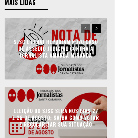
MAIS LIDAS
SJSC E FENAJ REPUDIAM NOVO CASO
DE ASSÉDIO JUDICIAL CONTRA A
JORNALISTA AMANDA MIRANDA
ELEIÇÃO DO SJSC SERÁ NOS DIAS 27
E 28 DE AGOSTO; SAIBA COMO VOTAR
E REGULARIZAR SUA SITUAÇÃO