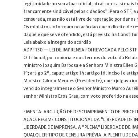
legitimidade no seu atuar oficial, atrai contra si mai
francamente sindicável pelos cidadãos”. Para o STF, a 
censurada, mas não está livre de reparação por danos 
Os ministros informam no acórdão que o direito de resp
daquele que se vê ofendido, está previsto na Constitui
Leia abaixo a íntegra do acórdão
ADPF 130 — LEI DE IMPRENSA FOI REVOGADA PELO STF 
O Tribunal, por maioria e nos termos do voto do Relato
ministro Joaquim Barbosa e a Senhora Ministra Ellen G
1º; artigo 2º, caput; artigo 14; artigo 16, inciso I e art
Ministro Gilmar Mendes (Presidente), que a julgava imp
vencido integralmente o Senhor Ministro Marco Auréli
senhor Ministro Eros Grau, com voto proferido na ass
EMENTA: ARGUIÇÃO DE DESCUMPRIMENTO DE PRECEIT
AÇÃO. REGIME CONSTITUCIONAL DA “LIBERDADE DE I
LIBERDADE DE IMPRENSA. A “PLENA” LIBERDADE DE I
QUALQUER TIPO DE CENSURA PRÉVIA. A PLENITUDE 