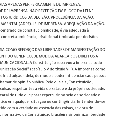
RIAS APENAS PERIFERICAMENTE DE IMPRENSA.
 DE IMPRENSA. NÃO RECEPÇÃO EM BLOCO DA LEI Nº
TOS JURÍDICOS DA DECISÃO. PROCEDÊNCIA DA AÇÃO.
AMENTAL (ADPF). LEI DE IMPRENSA. ADEQUAÇÃO DA AÇÃO.
ncentrado de constitucionalidade, é via adequada à
concreta ambiência jurisdicional timbrada por decisões
ENSA COMO REFORÇO DAS LIBERDADES DE MANIFESTAÇÃO DO
NTIDO GENÉRICO, DE MODO A ABARCAR OS DIREITOS À
UNICACIONAL. A Constituição reservou à imprensa todo
cação Social” (capítulo V do título VIII). A imprensa como
 instituição-ideia, de modo a poder influenciar cada pessoa
amar de opinião pública. Pelo que ela, Constituição,
 coisas respeitantes à vida do Estado e da própria sociedade.
tatal de tudo que possa repercutir no seio da sociedade e
tico em qualquer situação ou contingência. Entendendo-se
do com a verdade ou essência das coisas, se dota de
o normativo da Constituição brasileira sinonimiza liberdade