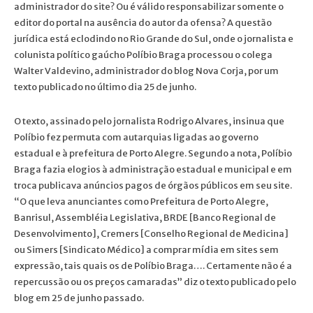
administrador do site? Ou é válido responsabilizar somente o
editor do portal na ausência do autor da ofensa? A questão
jurídica está eclodindo no Rio Grande do Sul, onde o jornalista e
colunista político gaúcho Políbio Braga processou o colega
Walter Valdevino, administrador do blog Nova Corja, por um
texto publicado no último dia 25 de junho.
O texto, assinado pelo jornalista Rodrigo Alvares, insinua que
Políbio fez permuta com autarquias ligadas ao governo
estadual e à prefeitura de Porto Alegre. Segundo a nota, Políbio
Braga fazia elogios à administração estadual e municipal e em
troca publicava anúncios pagos de órgãos públicos em seu site.
“O que leva anunciantes como Prefeitura de Porto Alegre,
Banrisul, Assembléia Legislativa, BRDE [Banco Regional de
Desenvolvimento], Cremers [Conselho Regional de Medicina]
ou Simers [Sindicato Médico] a comprar mídia em sites sem
expressão, tais quais os de Políbio Braga…. Certamente não é a
repercussão ou os preços camaradas” diz o texto publicado pelo
blog em 25 de junho passado.