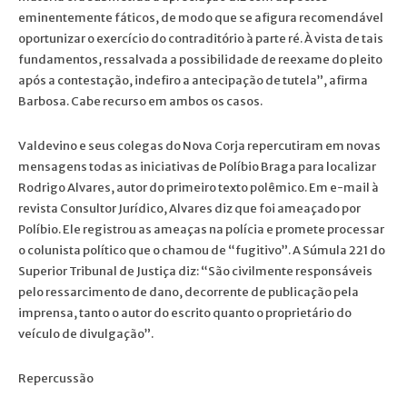
eminentemente fáticos, de modo que se afigura recomendável
oportunizar o exercício do contraditório à parte ré. À vista de tais
fundamentos, ressalvada a possibilidade de reexame do pleito
após a contestação, indefiro a antecipação de tutela”, afirma
Barbosa. Cabe recurso em ambos os casos.
Valdevino e seus colegas do Nova Corja repercutiram em novas
mensagens todas as iniciativas de Políbio Braga para localizar
Rodrigo Alvares, autor do primeiro texto polêmico. Em e-mail à
revista Consultor Jurídico, Alvares diz que foi ameaçado por
Políbio. Ele registrou as ameaças na polícia e promete processar
o colunista político que o chamou de “fugitivo”. A Súmula 221 do
Superior Tribunal de Justiça diz: “São civilmente responsáveis
pelo ressarcimento de dano, decorrente de publicação pela
imprensa, tanto o autor do escrito quanto o proprietário do
veículo de divulgação”.
Repercussão