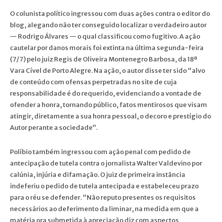
O colunista político ingressou com duas ações contra o editor do
blog, alegando não ter conseguido localizar o verdadeiro autor
— Rodrigo Álvares — o qual classificou como fugitivo. A ação
cautelar por danos morais foi extinta na última segunda-feira
(7/7) pelo juiz Regis de Oliveira Montenegro Barbosa, da 18ª
Vara Cível de Porto Alegre. Na ação, o autor disse ter sido “alvo
de conteúdo com ofensas perpetradas no site de cuja
responsabilidade é do requerido, evidenciando a vontade de
ofender a honra, tornando público, fatos mentirosos que visam
atingir, diretamente a sua honra pessoal, o decoro e prestígio do
Autor perante a sociedade”.
Políbio também ingressou com ação penal com pedido de
antecipação de tutela contra o jornalista Walter Valdevino por
calúnia, injúria e difamação. O juiz de primeira instância
indeferiu o pedido de tutela antecipada e estabeleceu prazo
para o réu se defender. “Não reputo presentes os requisitos
necessários ao deferimento da liminar, na medida em que a
matéria ora submetida à apreciação diz com aspectos