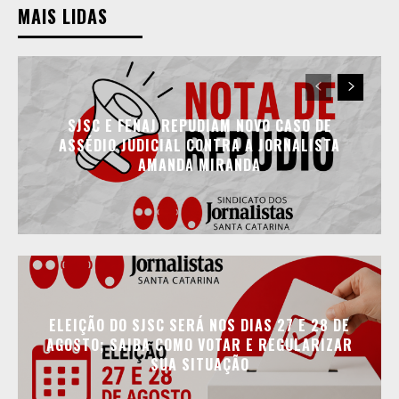
MAIS LIDAS
SJSC E FENAJ REPUDIAM NOVO CASO DE
ASSÉDIO JUDICIAL CONTRA A JORNALISTA
AMANDA MIRANDA
ELEIÇÃO DO SJSC SERÁ NOS DIAS 27 E 28 DE
AGOSTO; SAIBA COMO VOTAR E REGULARIZAR
SUA SITUAÇÃO