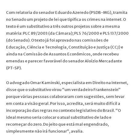
Com relatoria do senador Eduardo Azeredo (PSDB-MG), tramita
no Senado um projeto de lei que tipifica os crimes na internet. O
texto é um substitutivo a três outros projetos sobre a mesma
matéria: PLC 89/2003 (da Câmara); PLS 76/2000 e PLS 137/2000
(do Senado). O texto já foi aprovado nas comissões de
Educação, Ciência e Tecnologia, Constituição e Justiça (CCJ) e
ainda na Comissão de Assuntos Econômicos, onde recebeu
emendas e parecer favorável do senador Aloízio Mercadante
(PT-SP).
O advogado Omar Kaminski, especialista em Direito na Internet,
disse que o substitutivo virou “um verdadeiro Frankenstein”
porque várias pessoas colaboraram com sugestões, sem levar
em conta a visão geral. Por isso, acredita, será muito difícil a
incorporação das regras no contexto legislativo do Brasil. “O
ideal mesmo seria colocar o atual substitutivo de lado e
recomeçar do zero. Do jeito que está mal engendrado,
simplesmente não irá funcionar”, avalia.