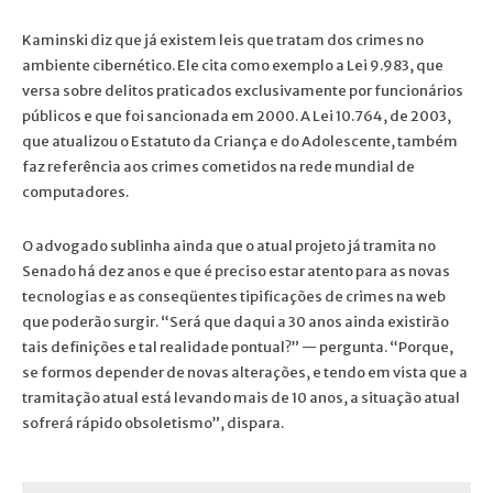
Kaminski diz que já existem leis que tratam dos crimes no
ambiente cibernético. Ele cita como exemplo a Lei 9.983, que
versa sobre delitos praticados exclusivamente por funcionários
públicos e que foi sancionada em 2000. A Lei 10.764, de 2003,
que atualizou o Estatuto da Criança e do Adolescente, também
faz referência aos crimes cometidos na rede mundial de
computadores.
O advogado sublinha ainda que o atual projeto já tramita no
Senado há dez anos e que é preciso estar atento para as novas
tecnologias e as conseqüentes tipificações de crimes na web
que poderão surgir. “Será que daqui a 30 anos ainda existirão
tais definições e tal realidade pontual?” — pergunta. “Porque,
se formos depender de novas alterações, e tendo em vista que a
tramitação atual está levando mais de 10 anos, a situação atual
sofrerá rápido obsoletismo”, dispara.