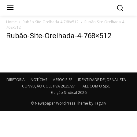
Home
Rubão-Site-Orelhada-4-768×512
Rubão-Site-Orelhada-4-
768x512
Rubão-Site-Orelhada-4-768×512
DIRETORIA
NOTÍCIAS
ASSOCIE-SE
IDENTIDADE DE JORNALISTA
CONVEÇÃO COLETIVA 2025/27
FALE COM O SJSC
Eleição Sindical 2026
© Newspaper WordPress Theme by TagDiv