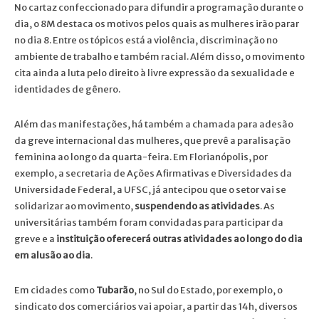
No cartaz confeccionado para difundir a programação durante o
dia, o 8M destaca os motivos pelos quais as mulheres irão parar
no dia 8. Entre os tópicos está a violência, discriminação no
ambiente de trabalho e também racial. Além disso, o movimento
cita ainda a luta pelo direito à livre expressão da sexualidade e
identidades de gênero.
Além das manifestações, há também a chamada para adesão
da greve internacional das mulheres, que prevê a paralisação
feminina ao longo da quarta-feira. Em Florianópolis, por
exemplo, a secretaria de Ações Afirmativas e Diversidades da
Universidade Federal, a UFSC, já antecipou que o setor vai se
solidarizar ao movimento,
suspendendo as atividades
. As
universitárias também foram convidadas para participar da
greve e a
instituição oferecerá outras atividades ao longo do dia
em alusão ao dia
.
Em cidades como
Tubarão
, no Sul do Estado, por exemplo, o
sindicato dos comerciários vai apoiar, a partir das 14h, diversos