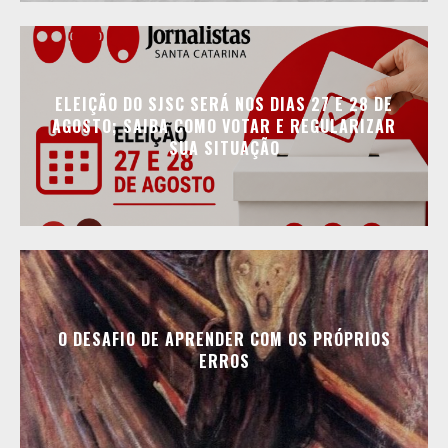
ELEIÇÃO DO SJSC SERÁ NOS DIAS 27 E 28 DE
AGOSTO; SAIBA COMO VOTAR E REGULARIZAR
SUA SITUAÇÃO
O DESAFIO DE APRENDER COM OS PRÓPRIOS
ERROS