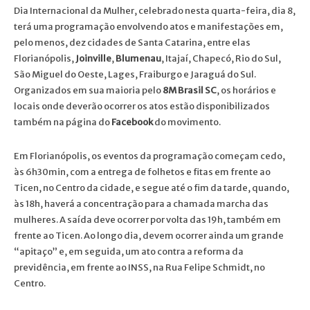
Dia Internacional da Mulher, celebrado nesta quarta-feira, dia 8,
terá uma programação envolvendo atos e manifestações em,
pelo menos, dez cidades de Santa Catarina, entre elas
Florianópolis,
Joinville
,
Blumenau
, Itajaí, Chapecó, Rio do Sul,
São Miguel do Oeste, Lages, Fraiburgo e Jaraguá do Sul.
Organizados em sua maioria pelo
8M Brasil SC
, os horários e
locais onde deverão ocorrer os atos estão disponibilizados
também na página do
Facebook
do movimento.
Em Florianópolis, os eventos da programação começam cedo,
às 6h30min, com a entrega de folhetos e fitas em frente ao
Ticen, no Centro da cidade, e segue até o fim da tarde, quando,
às 18h, haverá a concentração para a chamada marcha das
mulheres. A saída deve ocorrer por volta das 19h, também em
frente ao Ticen. Ao longo dia, devem ocorrer ainda um grande
“apitaço” e, em seguida, um ato contra a reforma da
previdência, em frente ao INSS, na Rua Felipe Schmidt, no
Centro.