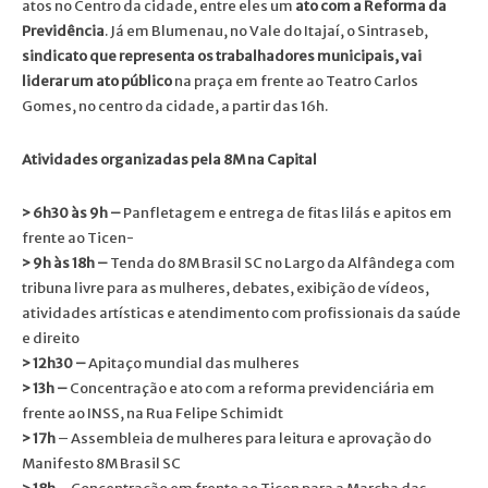
atos no Centro da cidade, entre eles um
ato com a Reforma da
Previdência
. Já em Blumenau, no Vale do Itajaí, o Sintraseb,
sindicato que representa os trabalhadores municipais, vai
liderar um ato público
na praça em frente ao Teatro Carlos
Gomes, no centro da cidade, a partir das 16h.
Atividades organizadas pela 8M na Capital
> 6h30 às 9h –
Panfletagem e entrega de fitas lilás e apitos em
frente ao Ticen-
> 9h às 18h –
Tenda do 8M Brasil SC no Largo da Alfândega com
tribuna livre para as mulheres, debates, exibição de vídeos,
atividades artísticas e atendimento com profissionais da saúde
e direito
> 12h30 –
Apitaço mundial das mulheres
> 13h –
Concentração e ato com a reforma previdenciária em
frente ao INSS, na Rua Felipe Schimidt
> 17h
– Assembleia de mulheres para leitura e aprovação do
Manifesto 8M Brasil SC