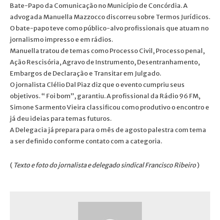
Bate-Papo da Comunicação no Município de Concórdia. A
advogada Manuella Mazzocco discorreu sobre Termos Jurídicos.
O bate-papo teve como público-alvo profissionais que atuam no
jornalismo impresso e em rádios.
Manuella tratou de temas como Processo Civil, Processo penal,
Ação Rescisória, Agravo de Instrumento, Desentranhamento,
Embargos de Declaração e Transitar em Julgado.
O jornalista Clélio Dal Piaz diz que o evento cumpriu seus
objetivos. “ Foi bom”, garantiu. A profissional da Rádio 96 FM,
Simone Sarmento Vieira classificou como produtivo o encontro e
já deu ideias para temas futuros.
A Delegacia já prepara para o mês de agosto palestra com tema
a ser definido conforme contato com a categoria.
(
Texto e foto do jornalista e delegado sindical Francisco Ribeiro
)