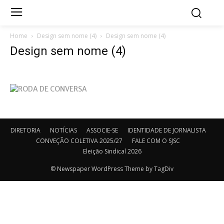
Home
Design sem nome (4)
Design sem nome (4)
Design sem nome (4)
DIRETORIA
NOTÍCIAS
ASSOCIE-SE
IDENTIDADE DE JORNALISTA
CONVEÇÃO COLETIVA 2025/27
FALE COM O SJSC
Eleição Sindical 2026
© Newspaper WordPress Theme by TagDiv