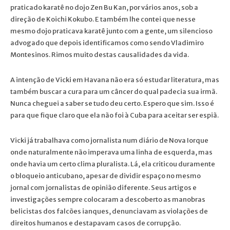
praticado karatê no dojo Zen Bu Kan, por vários anos, sob a
direção de Koichi Kokubo. E também lhe contei que nesse
mesmo dojo praticava karatê junto com a gente, um silencioso
advogado que depois identificamos como sendo Vladimiro
Montesinos. Rimos muito destas causalidades da vida.
A intenção de Vicki em Havana não era só estudar literatura, mas
também buscar a cura para um câncer do qual padecia sua irmã.
Nunca cheguei a saber se tudo deu certo. Espero que sim. Isso é
para que fique claro que ela não foi à Cuba para aceitar ser espiã.
Vicki já trabalhava como jornalista num diário de Nova Iorque
onde naturalmente não imperava uma linha de esquerda, mas
onde havia um certo clima pluralista. Lá, ela criticou duramente
o bloqueio anticubano, apesar de dividir espaço no mesmo
jornal com jornalistas de opinião diferente. Seus artigos e
investigações sempre colocaram a descoberto as manobras
belicistas dos falcões ianques, denunciavam as violações de
direitos humanos e destapavam casos de corrupção.