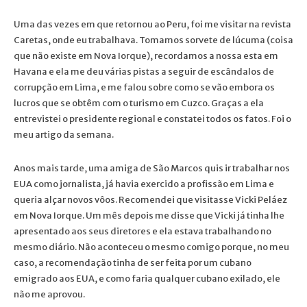
Uma das vezes em que retornou ao Peru, foi me visitar na revista
Caretas, onde eu trabalhava. Tomamos sorvete de lúcuma (coisa
que não existe em Nova Iorque), recordamos a nossa esta em
Havana e ela me deu várias pistas a seguir de escândalos de
corrupção em Lima, e me falou sobre como se vão embora os
lucros que se obtêm com o turismo em Cuzco. Graças a ela
entrevistei o presidente regional e constatei todos os fatos. Foi o
meu artigo da semana.
Anos mais tarde, uma amiga de São Marcos quis ir trabalhar nos
EUA como jornalista, já havia exercido a profissão em Lima e
queria alçar novos vôos. Recomendei que visitasse Vicki Peláez
em Nova Iorque. Um mês depois me disse que Vicki já tinha lhe
apresentado aos seus diretores e ela estava trabalhando no
mesmo diário. Não aconteceu o mesmo comigo porque, no meu
caso, a recomendação tinha de ser feita por um cubano
emigrado aos EUA, e como faria qualquer cubano exilado, ele
não me aprovou.