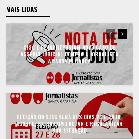
MAIS LIDAS
SJSC E FENAJ REPUDIAM NOVO CASO DE
ASSÉDIO JUDICIAL CONTRA A JORNALISTA
AMANDA MIRANDA
ELEIÇÃO DO SJSC SERÁ NOS DIAS 27 E 28 DE
AGOSTO; SAIBA COMO VOTAR E REGULARIZAR
SUA SITUAÇÃO