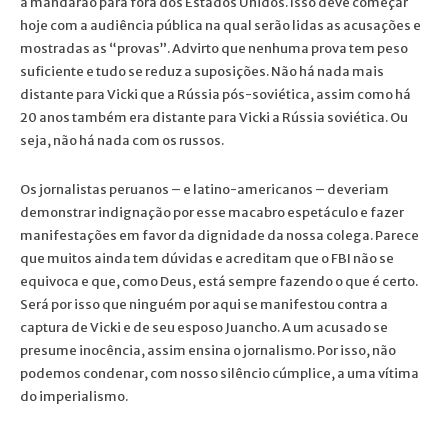
a mandarão para fora dos Estados Unidos. Isso deve começar
hoje com a audiência pública na qual serão lidas as acusações e
mostradas as “provas”. Advirto que nenhuma prova tem peso
suficiente e tudo se reduz a suposições. Não há nada mais
distante para Vicki que a Rússia pós-soviética, assim como há
20 anos também era distante para Vicki a Rússia soviética. Ou
seja, não há nada com os russos.
Os jornalistas peruanos – e latino-americanos – deveriam
demonstrar indignação por esse macabro espetáculo e fazer
manifestações em favor da dignidade da nossa colega. Parece
que muitos ainda tem dúvidas e acreditam que o FBI não se
equivoca e que, como Deus, está sempre fazendo o que é certo.
Será por isso que ninguém por aqui se manifestou contra a
captura de Vicki e de seu esposo Juancho. A um acusado se
presume inocência, assim ensina o jornalismo. Por isso, não
podemos condenar, com nosso silêncio cúmplice, a uma vítima
do imperialismo.