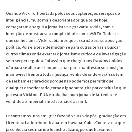
Quando Vicki foi libertada pelos seus captores, os serviços de
inteligência, muito mais desorientados que os de hoje,
começaram a seguir a jornalista e a gravar sua vida, com a
intenção de mostrar sua cumplicidade com o MRTA. Todos os
que conheciam a Vicki, sabíamos que essa não era sua posição
política. Pois ela teve de mudar-se para outras terras e buscar
outros climas onde exercer o jornalismo crítico e de investigação
sem ser perseguida. Foi assim que chegou aos Estados Unidos,
não para se aliar aos ianques, mas para manifestar sua posição
inamovível frente a toda injustiça, venha de onde vier.(Isso tem
de ser bem esclarecido porque não podemos permitir que
qualquer desorientado, torpe e ignorante, tire por conclusão que
por estar Vicki nos EUA e trabalhar num jornal de lá, tenha se
vendido ao imperialismo. Isso não é assim).
Encontramos-nos em 1992 fazendo curso de pós-graduação em
Literatura Latino-Americana, em Havana, Cuba. Contei a ela que
já conhecia seu marido Juancho Lázaro, porque havíamos