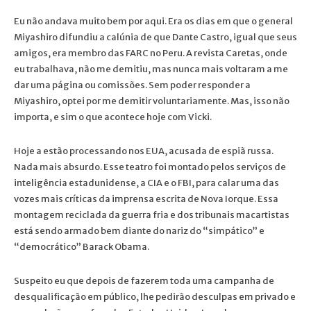
Eu não andava muito bem por aqui. Era os dias em que o general
Miyashiro difundiu a calúnia de que Dante Castro, igual que seus
amigos, era membro das FARC no Peru. A revista Caretas, onde
eu trabalhava, não me demitiu, mas nunca mais voltaram a me
dar uma página ou comissões. Sem poder responder a
Miyashiro, optei por me demitir voluntariamente. Mas, isso não
importa, e sim o que acontece hoje com Vicki.
Hoje a estão processando nos EUA, acusada de espiã russa.
Nada mais absurdo. Esse teatro foi montado pelos serviços de
inteligência estadunidense, a CIA e o FBI, para calar uma das
vozes mais críticas da imprensa escrita de Nova Iorque. Essa
montagem reciclada da guerra fria e dos tribunais macartistas
está sendo armado bem diante do nariz do “simpático” e
“democrático” Barack Obama.
Suspeito eu que depois de fazerem toda uma campanha de
desqualificação em público, lhe pedirão desculpas em privado e