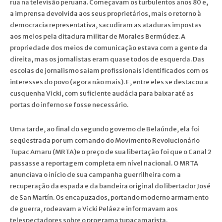
rua na televisão peruana. Começavam os turbulentos anos 80 e,
a imprensa devolvida aos seus proprietários, mais o retorno à
democracia representativa, sacudiram as ataduras impostas
aos meios pela ditadura militar de Morales Bermúdez. A
propriedade dos meios de comunicação estava com a gente da
direita, mas os jornalistas eram quase todos de esquerda. Das
escolas de jornalismo saiam profissionais identificados com os
interesses do povo (agora não mais). E, entre eles se destacou a
cusquenha Vicki, com suficiente audácia para baixar até as
portas do inferno se fosse necessário.
Uma tarde, ao final do segundo governo de Belaúnde, ela foi
seqüestrada por um comando do Movimento Revolucionário
Tupac Amaru (MRTA)e o preço de sua libertação foi que o Canal 2
passasse a reportagem completa em nível nacional. O MRTA
anunciava o início de sua campanha guerrilheira com a
recuperação da espada e da bandeira original do libertador José
de San Martín. Os encapuzados, portando moderno armamento
de guerra, rodeavam a Vicki Peláez e informavam aos
telespectadores sobre o programa tupacamarista.