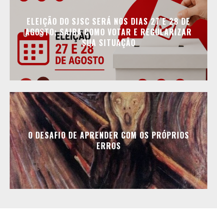
ELEIÇÃO DO SJSC SERÁ NOS DIAS 27 E 28 DE
AGOSTO; SAIBA COMO VOTAR E REGULARIZAR
SUA SITUAÇÃO
O DESAFIO DE APRENDER COM OS PRÓPRIOS
ERROS