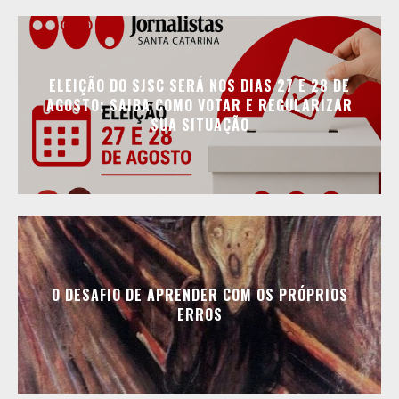
ELEIÇÃO DO SJSC SERÁ NOS DIAS 27 E 28 DE
AGOSTO; SAIBA COMO VOTAR E REGULARIZAR
SUA SITUAÇÃO
O DESAFIO DE APRENDER COM OS PRÓPRIOS
ERROS