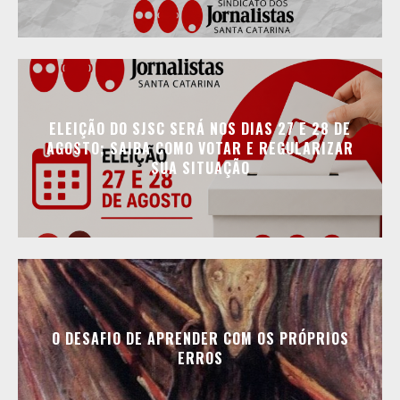
ELEIÇÃO DO SJSC SERÁ NOS DIAS 27 E 28 DE
AGOSTO; SAIBA COMO VOTAR E REGULARIZAR
SUA SITUAÇÃO
O DESAFIO DE APRENDER COM OS PRÓPRIOS
ERROS