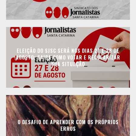
ELEIÇÃO DO SJSC SERÁ NOS DIAS 27 E 28 DE
AGOSTO; SAIBA COMO VOTAR E REGULARIZAR
SUA SITUAÇÃO
O DESAFIO DE APRENDER COM OS PRÓPRIOS
ERROS