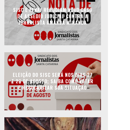
SJSC E FENAJ REPUDIAM NOVO CASO
DE ASSÉDIO JUDICIAL CONTRA A
JORNALISTA AMANDA MIRANDA
ELEIÇÃO DO SJSC SERÁ NOS DIAS 27
E 28 DE AGOSTO; SAIBA COMO VOTAR
E REGULARIZAR SUA SITUAÇÃO