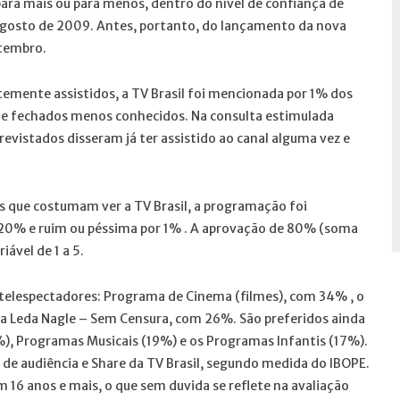
ara mais ou para menos, dentro do nível de confiança de
e agosto de 2009. Antes, portanto, do lançamento da nova
tembro.
emente assistidos, a TV Brasil foi mencionada por 1% dos
 e fechados menos conhecidos. Na consulta estimulada
vistados disseram já ter assistido ao canal alguma vez e
 que costumam ver a TV Brasil, a programação foi
 20% e ruim ou péssima por 1% . A aprovação de 80% (soma
ável de 1 a 5.
telespectadores: Programa de Cinema (filmes), com 34% , o
ma Leda Nagle – Sem Censura, com 26%. São preferidos ainda
, Programas Musicais (19%) e os Programas Infantis (17%).
de audiência e Share da TV Brasil, segundo medida do IBOPE.
m 16 anos e mais, o que sem duvida se reflete na avaliação