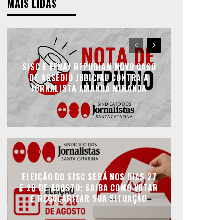
MAIS LIDAS
SJSC E FENAJ REPUDIAM NOVO CASO
DE ASSÉDIO JUDICIAL CONTRA A
JORNALISTA AMANDA MIRANDA
ELEIÇÃO DO SJSC SERÁ NOS DIAS 27
E 28 DE AGOSTO; SAIBA COMO VOTAR
E REGULARIZAR SUA SITUAÇÃO