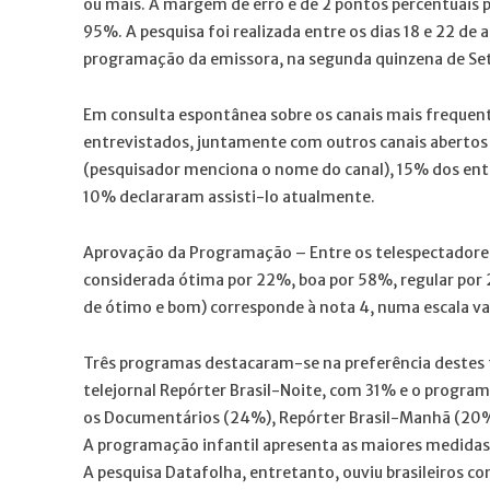
ou mais. A margem de erro é de 2 pontos percentuais p
95%. A pesquisa foi realizada entre os dias 18 e 22 d
programação da emissora, na segunda quinzena de Se
Em consulta espontânea sobre os canais mais frequent
entrevistados, juntamente com outros canais abertos
(pesquisador menciona o nome do canal), 15% dos entre
10% declararam assisti-lo atualmente.
Aprovação da Programação – Entre os telespectadores
considerada ótima por 22%, boa por 58%, regular por
de ótimo e bom) corresponde à nota 4, numa escala vari
Três programas destacaram-se na preferência destes 
telejornal Repórter Brasil-Noite, com 31% e o progra
os Documentários (24%), Repórter Brasil-Manhã (20%)
A programação infantil apresenta as maiores medidas 
A pesquisa Datafolha, entretanto, ouviu brasileiros co