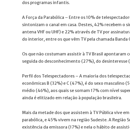
dos programas infantis.
A Força da Parabólica – Entre os 10% de telespectador
sintonizam o canal em casa. Destes, 42% recebem o sin
antena VHF ou UHF) e 22% através de TV por assinatura.
do interior, entre os que vêm TV pela chamada Banda 
Os que não costumam assistir à TV Brasil apontaram co
seguida do desconhecimento (27%), do desinteresse (
Perfil dos Telespectadores – A maioria dos telespectad
econômicas B (32%) e C (47%), é do sexo masculino (5
médio (46%), aos quais se somam 17% com nível superi
ainda é elitizado em relação à população brasileira.
Mais da metade dos que assistem à TV Pública vive em 
parabólica, e 45% vivem na região Sudeste. A Região 
existência da emissora (17%) e nela o hábito de assist