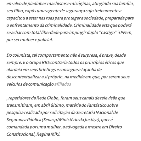
em alvo de piadinhas machistas e misóginas, atingindo sua família,
seu filho, expôs uma agente de segurança cujo treinamento a
capacitou a estar nas ruas para proteger a sociedade, preparada para
o enfrentamento da criminalidade. Criminalidade esta que poderá
se achar com total liberdade para impingir duplo “castigo” à PFem,
por ser mulher e policial.
Do colunista, tal comportamento não é surpresa, é praxe, desde
sempre. E o Grupo RBS contraria todos os princípios éticos que
alardeia em seus briefings e consegue a façanha de
descontextualizar a si próprio, na medida em que, por serem seus
veículos de comunicação
afiliados
, repetidores da Rede Globo, foram seus canais de televisão que
transmitiram, em abril último, matéria do Fantástico sobre
pesquisa realizada por solicitação da Secretaria Nacional de
Segurança Pública (Senasp/Ministério da Justiça), quer é
comandada por uma mulher, a advogada e mestre em Direito
Constitucional, Regina Miki.