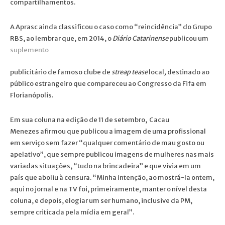
compartilhamentos.
A Aprasc ainda classificou o caso como “reincidência” do Grupo
RBS, ao lembrar que, em 2014, o
Diário Catarinense
publicou um
suplemento
publicitário de famoso clube de
streap tease
local
,
destinado ao
público estrangeiro que compareceu ao Congresso da Fifa em
Florianópolis.
Em sua coluna na edição de 11 de setembro, Cacau
Menezes afirmou que publicou a imagem de uma profissional
em serviço sem fazer “qualquer comentário de mau gosto ou
apelativo”, que sempre publicou imagens de mulheres nas mais
variadas situações, “tudo na brincadeira” e que vivia em um
país que aboliu à censura. “Minha intenção, ao mostrá-la ontem,
aqui no jornal e na TV foi, primeiramente, manter o nível desta
coluna, e depois, elogiar um ser humano, inclusive da PM,
sempre criticada pela mídia em geral”.