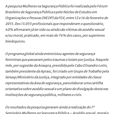
A pesquisa Mulheres na Segurança Pública foi realizada pelo Fórum
Brasileiro de Segurança Pública e pelo Núcleo de Estudos em
Organizações e Pessoas (NEOP) da FGV, entre 12 e 16 de fevereiro de
2015. Dos 13.055 profissionais que responderam o questionário,
40% afirmaram já ter sido ou ainda são vítimas de assédio sexual
e/ou moral, praticado, em mais de 74% dos casos, por superiores
hierárquicos.
O programa global ainda entrevistou agentes de segurança
femininas que passaram pelos traumas e lutam por justiça. Naquele
mês, por sugestão da Anaspra, presidida pelo Cabo Elisandro Lotin,
também presidente da Aprasc, foi criado um Grupo de Trabalho pela
Senasp/Ministério da Justiça, integrado por entidades de classe
representativas da área de segurança, para elaborar uma cartilha
orientativa sobre assédio sexual e um plano de divulgação desta nas
instituições de segurança pública, militares e civis.
Os resultados da pesquisa geraram ainda a realização do 1º
Seminário Mulheres na Segurança Pública – Assédio sexual, moral e