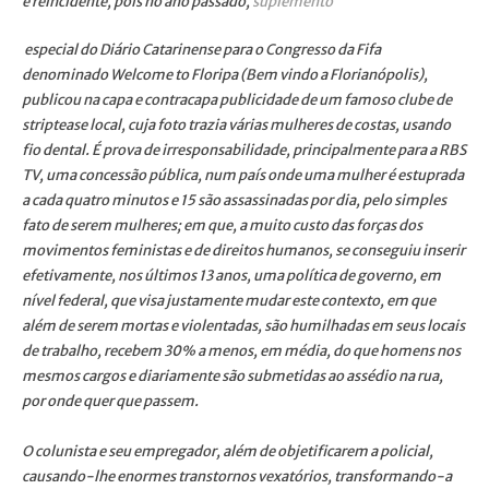
e reincidente, pois no ano passado,
suplemento
especial do Diário Catarinense para o Congresso da Fifa
denominado Welcome to Floripa (Bem vindo a Florianópolis),
publicou na capa e contracapa publicidade de um famoso clube de
striptease local, cuja foto trazia várias mulheres de costas, usando
fio dental. É prova de irresponsabilidade, principalmente para a RBS
TV, uma concessão pública, num país onde uma mulher é estuprada
a cada quatro minutos e 15 são assassinadas por dia, pelo simples
fato de serem mulheres; em que, a muito custo das forças dos
movimentos feministas e de direitos humanos, se conseguiu inserir
efetivamente, nos últimos 13 anos, uma política de governo, em
nível federal, que visa justamente mudar este contexto, em que
além de serem mortas e violentadas, são humilhadas em seus locais
de trabalho, recebem 30% a menos, em média, do que homens nos
mesmos cargos e diariamente são submetidas ao assédio na rua,
por onde quer que passem.
O colunista e seu empregador, além de objetificarem a policial,
causando-lhe enormes transtornos vexatórios, transformando-a