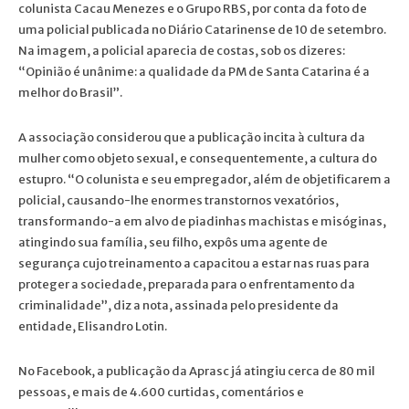
colunista Cacau Menezes e o Grupo RBS, por conta da foto de
uma policial publicada no Diário Catarinense de 10 de setembro.
Na imagem, a policial aparecia de costas, sob os dizeres:
“Opinião é unânime: a qualidade da PM de Santa Catarina é a
melhor do Brasil”.
A associação considerou que a publicação incita à cultura da
mulher como objeto sexual, e consequentemente, a cultura do
estupro. “O colunista e seu empregador, além de objetificarem a
policial, causando-lhe enormes transtornos vexatórios,
transformando-a em alvo de piadinhas machistas e misóginas,
atingindo sua família, seu filho, expôs uma agente de
segurança cujo treinamento a capacitou a estar nas ruas para
proteger a sociedade, preparada para o enfrentamento da
criminalidade”, diz a nota, assinada pelo presidente da
entidade, Elisandro Lotin.
No Facebook, a publicação da Aprasc já atingiu cerca de 80 mil
pessoas, e mais de 4.600 curtidas, comentários e