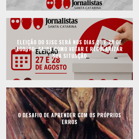
ELEIÇÃO DO SJSC SERÁ NOS DIAS 27 E 28 DE
AGOSTO; SAIBA COMO VOTAR E REGULARIZAR
SUA SITUAÇÃO
O DESAFIO DE APRENDER COM OS PRÓPRIOS
ERROS